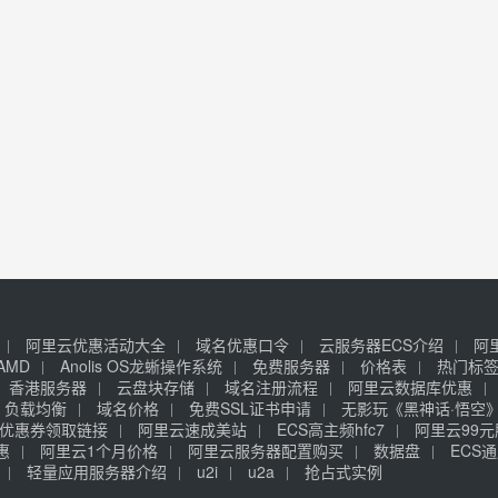
阿里云优惠活动大全
域名优惠口令
云服务器ECS介绍
阿
AMD
Anolis OS龙蜥操作系统
免费服务器
价格表
热门标
香港服务器
云盘块存储
域名注册流程
阿里云数据库优惠
负载均衡
域名价格
免费SSL证书申请
无影玩《黑神话·悟空
优惠券领取链接
阿里云速成美站
ECS高主频hfc7
阿里云99
惠
阿里云1个月价格
阿里云服务器配置购买
数据盘
ECS通
轻量应用服务器介绍
u2i
u2a
抢占式实例