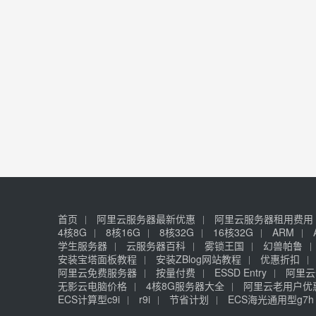
首页
阿里云服务器最新优惠
阿里云服务器租用费用
4核8G
8核16G
8核32G
16核32G
ARM
学生服务器
云服务器百科
雾锁王国
幻兽帕鲁
安装宝塔面板教程
安装ZBlog网站教程
优惠折扣
阿里云免费服务器
按量付费
ESSD Entry
阿里云
无影云电脑价格
4核8G服务器大全
阿里云老用户优
ECS计算型c9i
r9i
节省计划
ECS海光通用型g7h