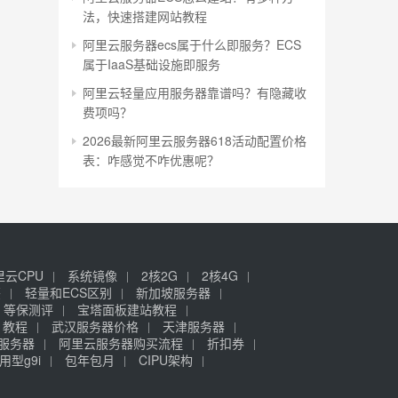
法，快速搭建网站教程
阿里云服务器ecs属于什么即服务？ECS
属于IaaS基础设施即服务
阿里云轻量应用服务器靠谱吗？有隐藏收
费项吗？
2026最新阿里云服务器618活动配置价格
表：咋感觉不咋优惠呢？
里云CPU
系统镜像
2核2G
2核4G
签
轻量和ECS区别
新加坡服务器
等保测评
宝塔面板建站教程
》教程
武汉服务器价格
天津服务器
元服务器
阿里云服务器购买流程
折扣券
用型g9i
包年包月
CIPU架构