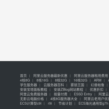
首页
阿里云服务器最新优惠
阿里云服务器租用费用
4核8G
8核16G
8核32G
16核32G
ARM
学生服务器
云服务器百科
雾锁王国
幻兽帕鲁
安装宝塔面板教程
安装ZBlog网站教程
优惠折扣
阿里云免费服务器
按量付费
ESSD Entry
阿里云
无影云电脑价格
4核8G服务器大全
阿里云老用户优
ECS计算型c9i
r9i
节省计划
ECS海光通用型g7h