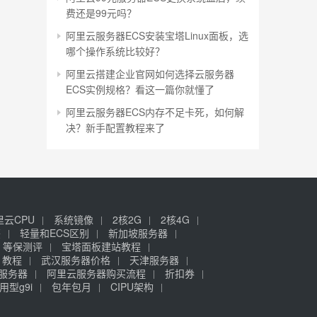
费还是99元吗？
阿里云服务器ECS安装宝塔Linux面板，选
哪个操作系统比较好？
阿里云搭建企业官网如何选择云服务器
ECS实例规格？看这一篇你就懂了
阿里云服务器ECS内存不足卡死，如何解
决？新手配置教程来了
里云CPU
系统镜像
2核2G
2核4G
签
轻量和ECS区别
新加坡服务器
等保测评
宝塔面板建站教程
》教程
武汉服务器价格
天津服务器
元服务器
阿里云服务器购买流程
折扣券
用型g9i
包年包月
CIPU架构