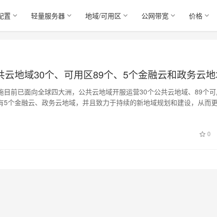
配置
轻量服务器
地域/可用区
公网带宽
价格
共云地域30个、可用区89个、5个金融云和政务云地
施目前已面向全球四大洲，公共云地域开服运营30个公共云地域、89个可
有5个金融云、政务云地域，并且致力于持续的新地域规划和建设，从而
样化的…
日
0