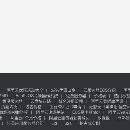
阿里云优惠活动大全
域名优惠口令
云服务器ECS介绍
阿
AMD
Anolis OS龙蜥操作系统
免费服务器
价格表
热门标
香港服务器
云盘块存储
域名注册流程
阿里云数据库优惠
负载均衡
域名价格
免费SSL证书申请
无影玩《黑神话·悟空
优惠券领取链接
阿里云速成美站
ECS高主频hfc7
阿里云99
惠
阿里云1个月价格
阿里云服务器配置购买
数据盘
ECS通
轻量应用服务器介绍
u2i
u2a
抢占式实例