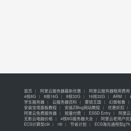
首页
阿里云服务器最新优惠
阿里云服务器租用费用
4核8G
8核16G
8核32G
16核32G
ARM
学生服务器
云服务器百科
雾锁王国
幻兽帕鲁
安装宝塔面板教程
安装ZBlog网站教程
优惠折扣
阿里云免费服务器
按量付费
ESSD Entry
阿里云
无影云电脑价格
4核8G服务器大全
阿里云老用户优
ECS计算型c9i
r9i
节省计划
ECS海光通用型g7h