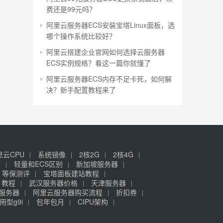
费还是99元吗？
阿里云服务器ECS安装宝塔Linux面板，选
哪个操作系统比较好？
阿里云搭建企业官网如何选择云服务器
ECS实例规格？看这一篇你就懂了
阿里云服务器ECS内存不足卡死，如何解
决？新手配置教程来了
里云CPU
系统镜像
2核2G
2核4G
签
轻量和ECS区别
新加坡服务器
等保测评
宝塔面板建站教程
》教程
武汉服务器价格
天津服务器
元服务器
阿里云服务器购买流程
折扣券
用型g9i
包年包月
CIPU架构