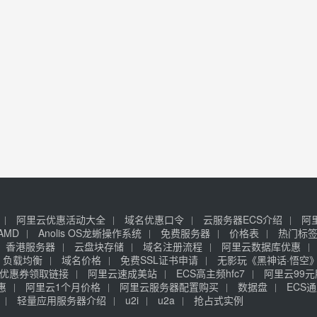
阿里云优惠活动大全
域名优惠口令
云服务器ECS介绍
阿
AMD
Anolis OS龙蜥操作系统
免费服务器
价格表
热门标
香港服务器
云盘块存储
域名注册流程
阿里云数据库优惠
负载均衡
域名价格
免费SSL证书申请
无影玩《黑神话·悟空
优惠券领取链接
阿里云速成美站
ECS高主频hfc7
阿里云99
惠
阿里云1个月价格
阿里云服务器配置购买
数据盘
ECS通
轻量应用服务器介绍
u2i
u2a
抢占式实例