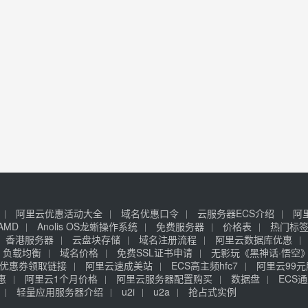
阿里云优惠活动大全
域名优惠口令
云服务器ECS介绍
阿
AMD
Anolis OS龙蜥操作系统
免费服务器
价格表
热门标
香港服务器
云盘块存储
域名注册流程
阿里云数据库优惠
负载均衡
域名价格
免费SSL证书申请
无影玩《黑神话·悟空
优惠券领取链接
阿里云速成美站
ECS高主频hfc7
阿里云99
惠
阿里云1个月价格
阿里云服务器配置购买
数据盘
ECS通
轻量应用服务器介绍
u2i
u2a
抢占式实例