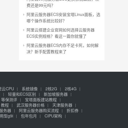
费还是99元吗？
阿里云服务器ECS安装宝塔Linux面板，选
哪个操作系统比较好？
阿里云搭建企业官网如何选择云服务器
ECS实例规格？看这一篇你就懂了
阿里云服务器ECS内存不足卡死，如何解
决？新手配置教程来了
里云CPU
系统镜像
2核2G
2核4G
签
轻量和ECS区别
新加坡服务器
等保测评
宝塔面板建站教程
》教程
武汉服务器价格
天津服务器
元服务器
阿里云服务器购买流程
折扣券
用型g9i
包年包月
CIPU架构