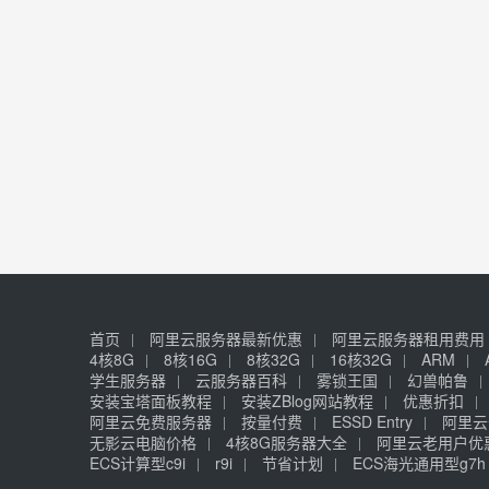
首页
阿里云服务器最新优惠
阿里云服务器租用费用
4核8G
8核16G
8核32G
16核32G
ARM
学生服务器
云服务器百科
雾锁王国
幻兽帕鲁
安装宝塔面板教程
安装ZBlog网站教程
优惠折扣
阿里云免费服务器
按量付费
ESSD Entry
阿里云
无影云电脑价格
4核8G服务器大全
阿里云老用户优
ECS计算型c9i
r9i
节省计划
ECS海光通用型g7h