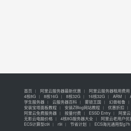
首页
阿里云服务器最新优惠
阿里云服务器租用费用
4核8G
8核16G
8核32G
16核32G
ARM
学生服务器
云服务器百科
雾锁王国
幻兽帕鲁
安装宝塔面板教程
安装ZBlog网站教程
优惠折扣
阿里云免费服务器
按量付费
ESSD Entry
阿里云
无影云电脑价格
4核8G服务器大全
阿里云老用户优
ECS计算型c9i
r9i
节省计划
ECS海光通用型g7h