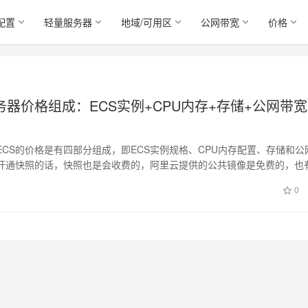
配置
轻量服务器
地域/可用区
公网带宽
价格
器价格组成：ECS实例+CPU内存+存储+公网带
ECS的价格是有四部分组成，即ECS实例规格、CPU内存配置、存储和公
开通快照的话，快照也是会收费的，阿里云提供的公共镜像是免费的，也
是…
0