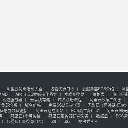
阿里云优惠活动大全
域名优惠口令
云服务器ECS介绍
阿
AMD
Anolis OS龙蜥操作系统
免费服务器
价格表
热门标
香港服务器
云盘块存储
域名注册流程
阿里云数据库优惠
负载均衡
域名价格
免费SSL证书申请
无影玩《黑神话·悟空
优惠券领取链接
阿里云速成美站
ECS高主频hfc7
阿里云99
惠
阿里云1个月价格
阿里云服务器配置购买
数据盘
ECS通
轻量应用服务器介绍
u2i
u2a
抢占式实例