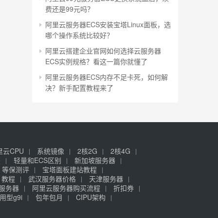
费还是99元吗？
阿里云服务器ECS安装宝塔Linux面板，选
哪个操作系统比较好？
阿里云搭建企业官网如何选择云服务器
ECS实例规格？看这一篇你就懂了
阿里云服务器ECS内存不足卡死，如何解
决？新手配置教程来了
里云CPU
系统镜像
2核2G
2核4G
签
轻量和ECS区别
新加坡服务器
等保测评
宝塔面板建站教程
》教程
武汉服务器价格
天津服务器
元服务器
阿里云服务器购买流程
折扣券
用型g9i
包年包月
CIPU架构