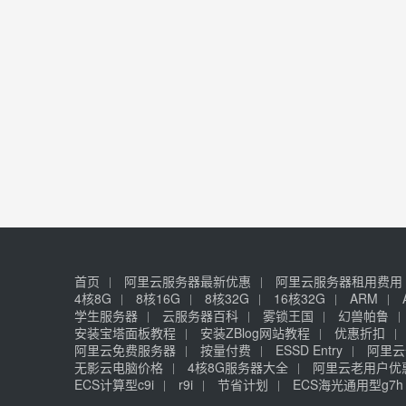
首页
阿里云服务器最新优惠
阿里云服务器租用费用
4核8G
8核16G
8核32G
16核32G
ARM
学生服务器
云服务器百科
雾锁王国
幻兽帕鲁
安装宝塔面板教程
安装ZBlog网站教程
优惠折扣
阿里云免费服务器
按量付费
ESSD Entry
阿里云
无影云电脑价格
4核8G服务器大全
阿里云老用户优
ECS计算型c9i
r9i
节省计划
ECS海光通用型g7h