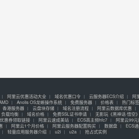
阿里云优惠活动大全
域名优惠口令
云服务器ECS介绍
阿
AMD
Anolis OS龙蜥操作系统
免费服务器
价格表
热门标
香港服务器
云盘块存储
域名注册流程
阿里云数据库优惠
负载均衡
域名价格
免费SSL证书申请
无影玩《黑神话·悟空
优惠券领取链接
阿里云速成美站
ECS高主频hfc7
阿里云99
惠
阿里云1个月价格
阿里云服务器配置购买
数据盘
ECS通
轻量应用服务器介绍
u2i
u2a
抢占式实例