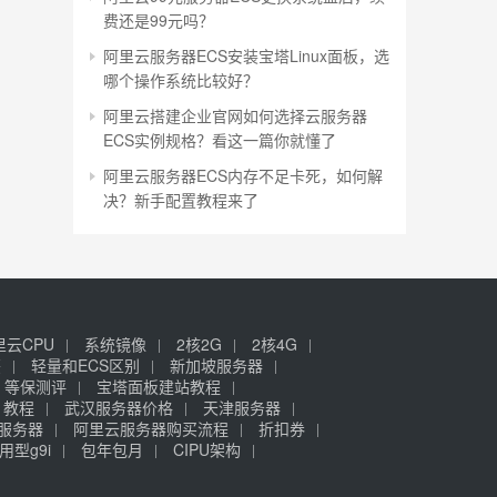
费还是99元吗？
阿里云服务器ECS安装宝塔Linux面板，选
哪个操作系统比较好？
阿里云搭建企业官网如何选择云服务器
ECS实例规格？看这一篇你就懂了
阿里云服务器ECS内存不足卡死，如何解
决？新手配置教程来了
里云CPU
系统镜像
2核2G
2核4G
签
轻量和ECS区别
新加坡服务器
等保测评
宝塔面板建站教程
》教程
武汉服务器价格
天津服务器
元服务器
阿里云服务器购买流程
折扣券
用型g9i
包年包月
CIPU架构