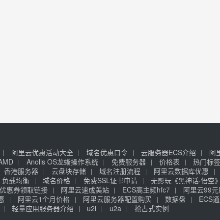
阿里云优惠活动大全
域名优惠口令
云服务器ECS介绍
阿
AMD
Anolis OS龙蜥操作系统
免费服务器
价格表
热门标
香港服务器
云盘块存储
域名注册流程
阿里云数据库优惠
负载均衡
域名价格
免费SSL证书申请
无影玩《黑神话·悟空
优惠券领取链接
阿里云速成美站
ECS高主频hfc7
阿里云99
惠
阿里云1个月价格
阿里云服务器配置购买
数据盘
ECS通
轻量应用服务器介绍
u2i
u2a
抢占式实例