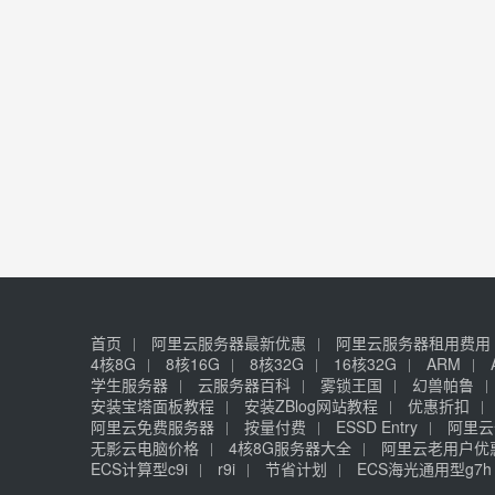
首页
阿里云服务器最新优惠
阿里云服务器租用费用
4核8G
8核16G
8核32G
16核32G
ARM
学生服务器
云服务器百科
雾锁王国
幻兽帕鲁
安装宝塔面板教程
安装ZBlog网站教程
优惠折扣
阿里云免费服务器
按量付费
ESSD Entry
阿里云
无影云电脑价格
4核8G服务器大全
阿里云老用户优
ECS计算型c9i
r9i
节省计划
ECS海光通用型g7h