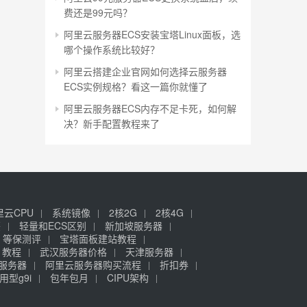
费还是99元吗？
阿里云服务器ECS安装宝塔Linux面板，选
哪个操作系统比较好？
阿里云搭建企业官网如何选择云服务器
ECS实例规格？看这一篇你就懂了
阿里云服务器ECS内存不足卡死，如何解
决？新手配置教程来了
里云CPU
系统镜像
2核2G
2核4G
签
轻量和ECS区别
新加坡服务器
等保测评
宝塔面板建站教程
》教程
武汉服务器价格
天津服务器
元服务器
阿里云服务器购买流程
折扣券
用型g9i
包年包月
CIPU架构