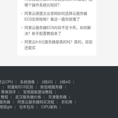
哪个操作系统比较好？
阿里云搭建企业官网如何选择云服务器
ECS实例规格？看这一篇你就懂了
阿里云服务器ECS内存不足卡死，如何解
决？新手配置教程来了
阿里云9.9元服务器是真的吗？真的，目前
还能买
里云CPU
系统镜像
2核2G
2核4G
签
轻量和ECS区别
新加坡服务器
等保测评
宝塔面板建站教程
》教程
武汉服务器价格
天津服务器
元服务器
阿里云服务器购买流程
折扣券
用型g9i
包年包月
CIPU架构