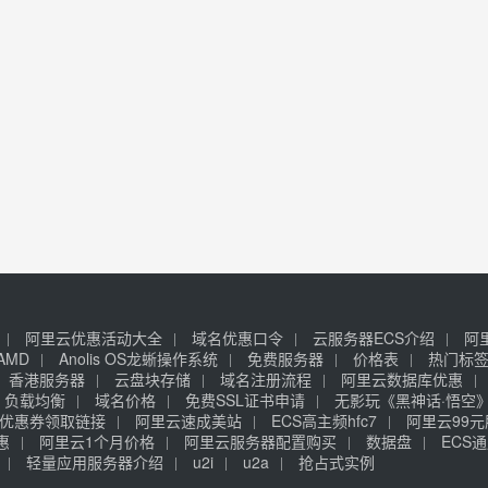
阿里云优惠活动大全
域名优惠口令
云服务器ECS介绍
阿
AMD
Anolis OS龙蜥操作系统
免费服务器
价格表
热门标
香港服务器
云盘块存储
域名注册流程
阿里云数据库优惠
负载均衡
域名价格
免费SSL证书申请
无影玩《黑神话·悟空
优惠券领取链接
阿里云速成美站
ECS高主频hfc7
阿里云99
惠
阿里云1个月价格
阿里云服务器配置购买
数据盘
ECS通
轻量应用服务器介绍
u2i
u2a
抢占式实例