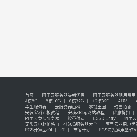
首页
阿里云服务器最新优惠
阿里云服务器租用费用
4核8G
8核16G
8核32G
16核32G
ARM
学生服务器
云服务器百科
雾锁王国
幻兽帕鲁
安装宝塔面板教程
安装ZBlog网站教程
优惠折扣
阿里云免费服务器
按量付费
ESSD Entry
阿里云
无影云电脑价格
4核8G服务器大全
阿里云老用户优
ECS计算型c9i
r9i
节省计划
ECS海光通用型g7h