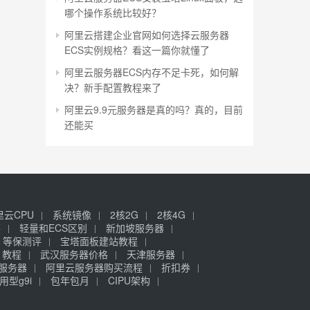
哪个操作系统比较好？
阿里云搭建企业官网如何选择云服务器
ECS实例规格？看这一篇你就懂了
阿里云服务器ECS内存不足卡死，如何解
决？新手配置教程来了
阿里云9.9元服务器是真的吗？真的，目前
还能买
里云CPU
系统镜像
2核2G
2核4G
签
轻量和ECS区别
新加坡服务器
等保测评
宝塔面板建站教程
》教程
武汉服务器价格
天津服务器
元服务器
阿里云服务器购买流程
折扣券
用型g9i
包年包月
CIPU架构