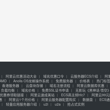
阿里云优惠活动大全
域名优惠口令
云服务器ECS介绍
阿
AMD
Anolis OS龙蜥操作系统
免费服务器
价格表
热门标
香港服务器
云盘块存储
域名注册流程
阿里云数据库优惠
负载均衡
域名价格
免费SSL证书申请
无影玩《黑神话·悟空
优惠券领取链接
阿里云速成美站
ECS高主频hfc7
阿里云99
惠
阿里云1个月价格
阿里云服务器配置购买
数据盘
ECS通
轻量应用服务器介绍
u2i
u2a
抢占式实例