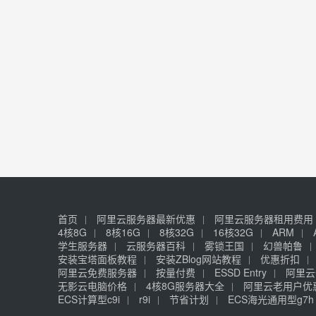
首页
阿里云服务器最新优惠
阿里云服务器租用费用
4核8G
8核16G
8核32G
16核32G
ARM
学生服务器
云服务器百科
雾锁王国
幻兽帕鲁
安装宝塔面板教程
安装ZBlog网站教程
优惠折扣
阿里云免费服务器
按量付费
ESSD Entry
阿里云
无影云电脑价格
4核8G服务器大全
阿里云老用户优
ECS计算型c9i
r9i
节省计划
ECS海光通用型g7h