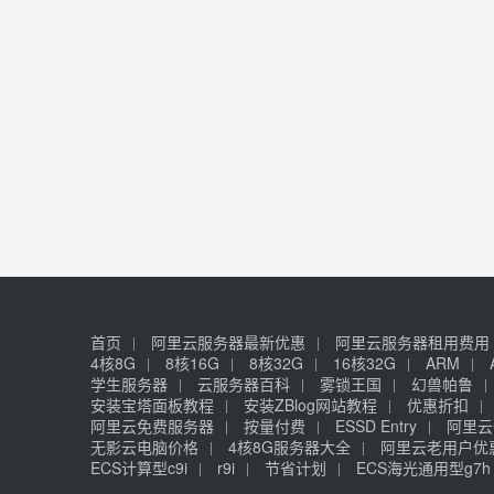
首页
阿里云服务器最新优惠
阿里云服务器租用费用
4核8G
8核16G
8核32G
16核32G
ARM
学生服务器
云服务器百科
雾锁王国
幻兽帕鲁
安装宝塔面板教程
安装ZBlog网站教程
优惠折扣
阿里云免费服务器
按量付费
ESSD Entry
阿里云
无影云电脑价格
4核8G服务器大全
阿里云老用户优
ECS计算型c9i
r9i
节省计划
ECS海光通用型g7h