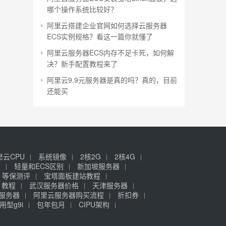
哪个操作系统比较好？
阿里云搭建企业官网如何选择云服务器
ECS实例规格？看这一篇你就懂了
阿里云服务器ECS内存不足卡死，如何解
决？新手配置教程来了
阿里云9.9元服务器是真的吗？真的，目前
还能买
里云CPU
系统镜像
2核2G
2核4G
签
轻量和ECS区别
新加坡服务器
等保测评
宝塔面板建站教程
》教程
武汉服务器价格
天津服务器
元服务器
阿里云服务器购买流程
折扣券
用型g9i
包年包月
CIPU架构