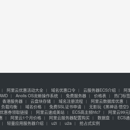
阿里云优惠活动大全
域名优惠口令
云服务器ECS介绍
阿
AMD
Anolis OS龙蜥操作系统
免费服务器
价格表
热门标
香港服务器
云盘块存储
域名注册流程
阿里云数据库优惠
负载均衡
域名价格
免费SSL证书申请
无影玩《黑神话·悟空
优惠券领取链接
阿里云速成美站
ECS高主频hfc7
阿里云99
惠
阿里云1个月价格
阿里云服务器配置购买
数据盘
ECS通
轻量应用服务器介绍
u2i
u2a
抢占式实例