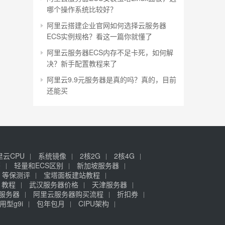
哪个操作系统比较好？
阿里云搭建企业官网如何选择云服务器
ECS实例规格？看这一篇你就懂了
阿里云服务器ECS内存不足卡死，如何解
决？新手配置教程来了
阿里云9.9元服务器是真的吗？真的，目前
还能买
里云CPU
系统镜像
2核2G
2核4G
签
轻量和ECS区别
新加坡服务器
等保测评
宝塔面板建站教程
》教程
武汉服务器价格
天津服务器
元服务器
阿里云服务器购买流程
折扣券
用型g9i
包年包月
CIPU架构