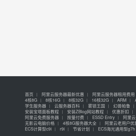
首页
阿里云服务器最新优惠
阿里云服务器租用费用
4核8G
8核16G
8核32G
16核32G
ARM
学生服务器
云服务器百科
雾锁王国
幻兽帕鲁
安装宝塔面板教程
安装ZBlog网站教程
优惠折扣
阿里云免费服务器
按量付费
ESSD Entry
阿里云
无影云电脑价格
4核8G服务器大全
阿里云老用户优
ECS计算型c9i
r9i
节省计划
ECS海光通用型g7h