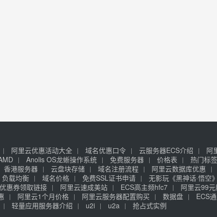
阿里云优惠活动大全
域名优惠口令
云服务器ECS介绍
阿
AMD
Anolis OS龙蜥操作系统
免费服务器
价格表
热门标
香港服务器
云盘块存储
域名注册流程
阿里云数据库优惠
负载均衡
域名价格
免费SSL证书申请
无影玩《黑神话·悟空
优惠券领取链接
阿里云速成美站
ECS高主频hfc7
阿里云99
惠
阿里云1个月价格
阿里云服务器配置购买
数据盘
ECS通
轻量应用服务器介绍
u2i
u2a
抢占式实例