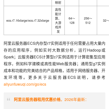
映射
高性
能计
算、
64～
256～
ecs.r7.16xlarge/ecs.r7.32xlarge
32～
大游
128
512
戏并
发
阿里云服务器ECS内存型r7实例适用于任何需要占用大量内
存的应用程序，例如实时大数据分析，运行Hadoop或
Spark；云服务器ECS计算型c7实例适用于计算密集型应用
程序，例如科学建模或高性能Web服务器；通用型g7实例
成本和功能的完美结合的产品规格，适用于网络服务器、开
发环境等。更多关于云服务器ECS说明，请参考 
aliyunfuwuqi.com/go/ecs
阿里云服务器租用优惠价格
，2026年最新：