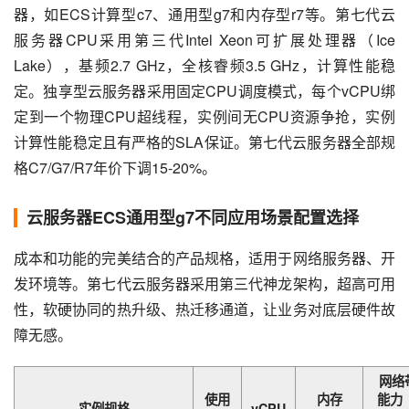
器，如ECS计算型c7、通用型g7和内存型r7等。第七代云
服务器CPU采用第三代Intel Xeon可扩展处理器（Ice 
Lake），基频2.7 GHz，全核睿频3.5 GHz，计算性能稳
定。独享型云服务器采用固定CPU调度模式，每个vCPU绑
定到一个物理CPU超线程，实例间无CPU资源争抢，实例
计算性能稳定且有严格的SLA保证。第七代云服务器全部规
格C7/G7/R7年价下调15-20%。
云服务器ECS通用型g7不同应用场景配置选择
成本和功能的完美结合的产品规格，适用于网络服务器、开
发环境等。第七代云服务器采用第三代神龙架构，超高可用
性，软硬协同的热升级、热迁移通道，让业务对底层硬件故
障无感。
网络
使用
内存
能力
实例规格
vCPU