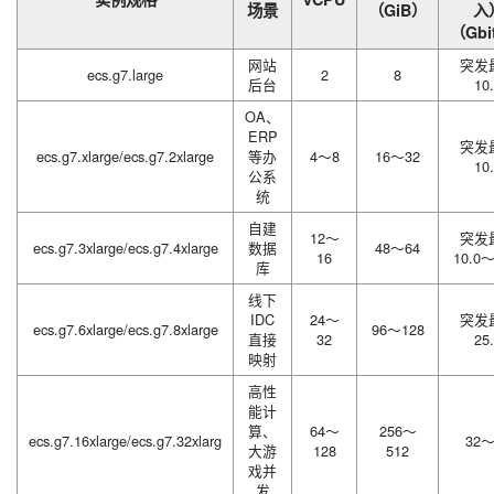
场景
（GiB）
入
（Gbi
网站
突发
ecs.g7.large
2
8
后台
10
OA、
ERP
突发
ecs.g7.xlarge/ecs.g7.2xlarge
等办
4～8
16～32
10
公系
统
自建
12～
突发
ecs.g7.3xlarge/ecs.g7.4xlarge
数据
48～64
16
10.0～
库
线下
IDC
24～
突发
ecs.g7.6xlarge/ecs.g7.8xlarge
96～128
直接
32
25
映射
高性
能计
算、
64～
256～
ecs.g7.16xlarge/ecs.g7.32xlarg
32～
大游
128
512
戏并
发