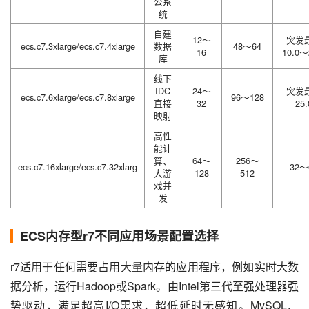
公系
统
自建
12～
突发
ecs.c7.3xlarge/ecs.c7.4xlarge
数据
48～64
16
10.0～
库
线下
IDC
24～
突发
ecs.c7.6xlarge/ecs.c7.8xlarge
96～128
直接
32
25.
映射
高性
能计
算、
64～
256～
ecs.c7.16xlarge/ecs.c7.32xlarg
32～
大游
128
512
戏并
发
ECS内存型r7不同应用场景配置选择
r7适用于任何需要占用大量内存的应用程序，例如实时大数
据分析，运行Hadoop或Spark。由Intel第三代至强处理器强
势驱动，满足超高I/O需求，超低延时无感知。MySQL、