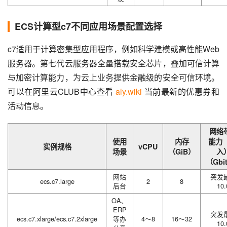
ECS计算型c7不同应用场景配置选择
c7适用于计算密集型应用程序，例如科学建模或高性能Web
服务器。第七代云服务器全量搭载安全芯片，叠加可信计算
与加密计算能力，为云上业务提供金融级的安全可信环境。
可以在阿里云CLUB中心查看 
aly.wiki
 当前最新的优惠券和
活动信息。
网络
使用
内存
能力（
实例规格
vCPU
场景
（GiB）
入
（Gbi
网站
突发
ecs.c7.large
2
8
后台
10.
OA、
ERP
突发
ecs.c7.xlarge/ecs.c7.2xlarge
等办
4～8
16～32
10.