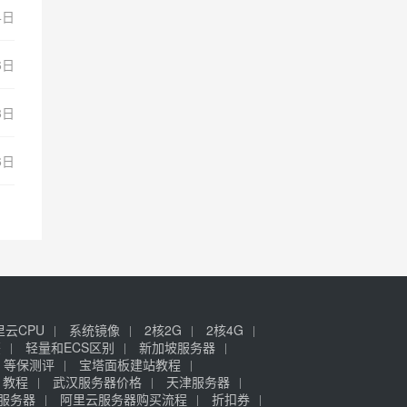
4日
6日
8日
6日
里云CPU
系统镜像
2核2G
2核4G
签
轻量和ECS区别
新加坡服务器
等保测评
宝塔面板建站教程
》教程
武汉服务器价格
天津服务器
元服务器
阿里云服务器购买流程
折扣券