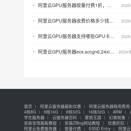
阿里云GPU服务器按量付费1折，最长100小时，关机时间算吗？
202
阿里云GPU服务器收费价格多少钱？2026年最新版收费清单
202
阿里云GPU服务器支持哪些GPU卡？GPU加速卡大全
202
阿里云GPU服务器ecs.sccgn6.24xlarge性能详解
2024
首页
阿里云服务器最新优惠
阿里云服务器租用费用
4核8G
8核16G
8核32G
16核32G
ARM
学生服务器
云服务器百科
雾锁王国
幻兽帕鲁
安装宝塔面板教程
安装ZBlog网站教程
优惠折扣
阿里云免费服务器
按量付费
ESSD Entry
阿里云