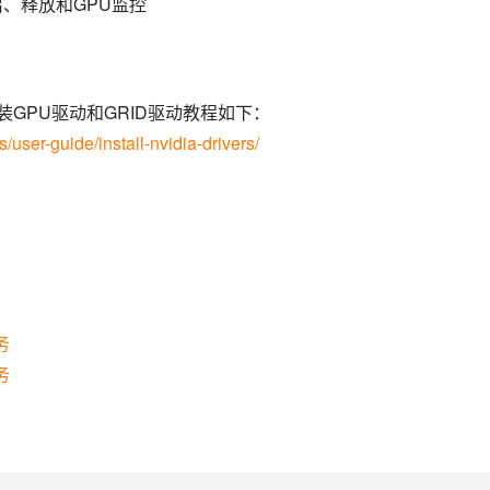
、释放和GPU监控
，安装GPU驱动和GRID驱动教程如下：
s/user-guide/install-nvidia-drivers/
务
务