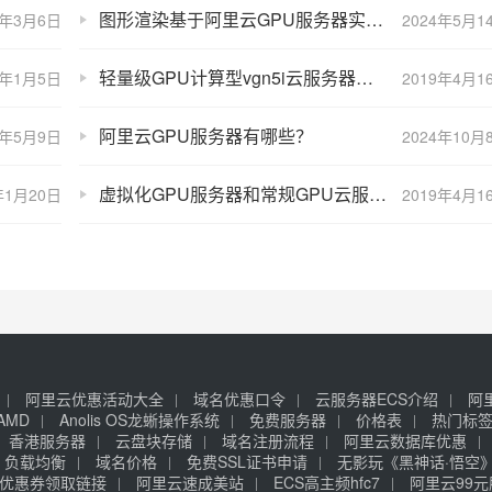
图形渲染基于阿里云GPU服务器实现图片秒级实时渲染
5年3月6日
2024年5月1
轻量级GPU计算型vgn5i云服务器配置/性能/报价及优惠信息
6年1月5日
2019年4月1
阿里云GPU服务器有哪些？
6年5月9日
2024年10月
虚拟化GPU服务器和常规GPU云服务器有哪些区别？
年1月20日
2019年4月1
阿里云优惠活动大全
域名优惠口令
云服务器ECS介绍
阿
AMD
Anolis OS龙蜥操作系统
免费服务器
价格表
热门标
香港服务器
云盘块存储
域名注册流程
阿里云数据库优惠
负载均衡
域名价格
免费SSL证书申请
无影玩《黑神话·悟空
优惠券领取链接
阿里云速成美站
ECS高主频hfc7
阿里云99