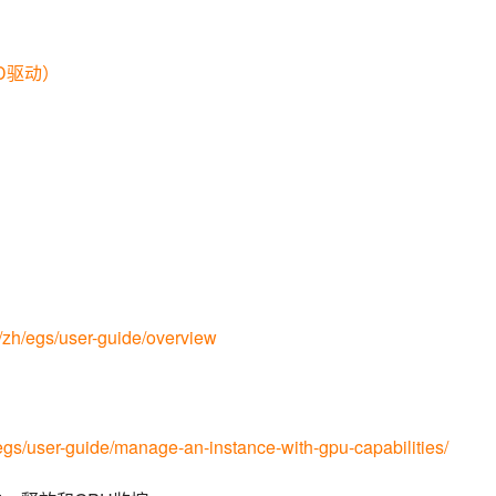
）
ID驱动）
m/zh/egs/user-guide/overview
/egs/user-guide/manage-an-instance-with-gpu-capabilities/