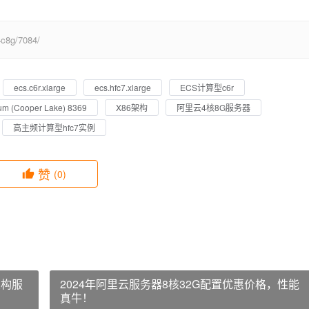
8g/7084/
ecs.c6r.xlarge
ecs.hfc7.xlarge
ECS计算型c6r
num (Cooper Lake) 8369
X86架构
阿里云4核8G服务器
高主频计算型hfc7实例
赞
(0)
架构服
2024年阿里云服务器8核32G配置优惠价格，性能
真牛！