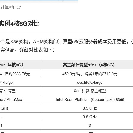
计算型hfc7
7实例4核8G对比
个是X86架构，ARM架构的计算型c6r云服务器成本费用更低，
c7实例高。详细对比表如下：
6r（4核8G）
高主频计算型hfc7（4核8G）
买1年约2333.76元
452.0元/月，购买1年约2712.0元
r.xlarge
ecs.hfc7.xlarge
计算-计算型
X86 计算-高主频型
ra / AltraMax
Intel Xeon Platinum (Cooper Lake) 8369
8 GHz
3.3 GHz
–
3.8 GHz
4
3