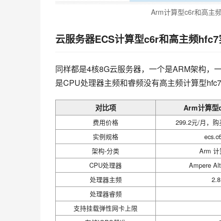
Arm计算型c6r和高主频
云服务器ECS计算型c6r和高主频hfc
同样都是4核8G云服务器，一个是ARM架构，一
是CPU处理器主频和睿频没有高主频计算型hf
对比项
Arm计算型c
费用价格
299.2元/月，购
实例规格
ecs.c6
架构-分类
Arm 
CPU处理器
Ampere Alt
处理器主频
2.
处理器睿频
支持挂载弹性网卡上限