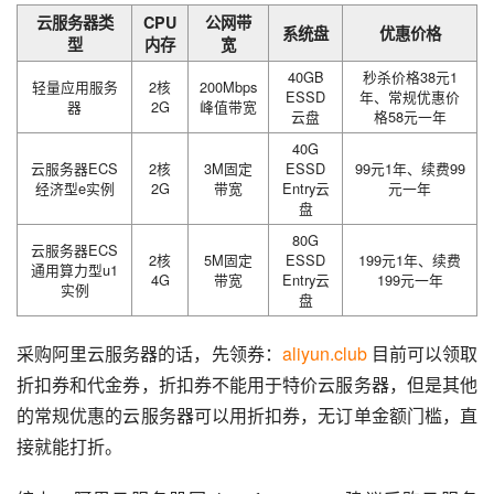
云服务器类
CPU
公网带
系统盘
优惠价格
型
内存
宽
40GB
秒杀价格38元1
轻量应用服务
2核
200Mbps
ESSD
年、常规优惠价
器
2G
峰值带宽
云盘
格58元一年
40G
云服务器ECS
2核
3M固定
ESSD
99元1年、续费99
经济型e实例
2G
带宽
Entry云
元一年
盘
80G
云服务器ECS
2核
5M固定
ESSD
199元1年、续费
通用算力型u1
4G
带宽
Entry云
199元一年
实例
盘
采购阿里云服务器的话，先领券：
aliyun.club
 目前可以领取
折扣券和代金券，折扣券不能用于特价云服务器，但是其他
的常规优惠的云服务器可以用折扣券，无订单金额门槛，直
接就能打折。