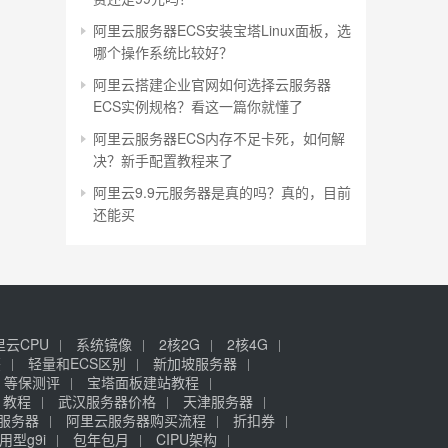
阿里云服务器ECS安装宝塔Linux面板，选
哪个操作系统比较好？
阿里云搭建企业官网如何选择云服务器
ECS实例规格？看这一篇你就懂了
阿里云服务器ECS内存不足卡死，如何解
决？新手配置教程来了
阿里云9.9元服务器是真的吗？真的，目前
还能买
里云CPU
系统镜像
2核2G
2核4G
签
轻量和ECS区别
新加坡服务器
等保测评
宝塔面板建站教程
》教程
武汉服务器价格
天津服务器
元服务器
阿里云服务器购买流程
折扣券
用型g9i
包年包月
CIPU架构