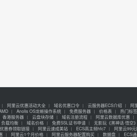
阿里云优惠活动大全
域名优惠口令
云服务器ECS介绍
阿
AMD
Anolis OS龙蜥操作系统
免费服务器
价格表
热门标
香港服务器
云盘块存储
域名注册流程
阿里云数据库优惠
负载均衡
域名价格
免费SSL证书申请
无影玩《黑神话·悟空
优惠券领取链接
阿里云速成美站
ECS高主频hfc7
阿里云99
惠
阿里云1个月价格
阿里云服务器配置购买
数据盘
ECS通