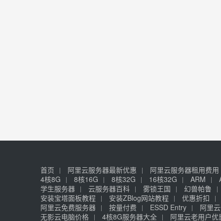
首页
阿里云服务器最新优惠
阿里云服务器租用费用
4核8G
8核16G
8核32G
16核32G
ARM
学生服务器
云服务器百科
雾锁王国
幻兽帕鲁
安装宝塔面板教程
安装ZBlog网站教程
优惠折扣
阿里云免费服务器
按量付费
ESSD Entry
阿里云
无影云电脑价格
4核8G服务器大全
阿里云老用户优