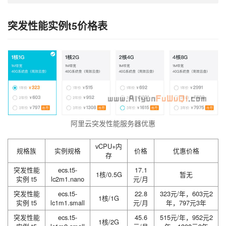
突发性能实例t5价格表
阿里云突发性能服务器优惠
vCPU+内
规格族
实例规格
价格
优惠价格
存
突发性能
ecs.t5-
17.1
1核/0.5G
暂无
实例 t5
lc2m1.nano
元/月
突发性能
ecs.t5-
22.8
323元/年，603元2
1核/1G
实例 t5
lc1m1.small
元/月
年，797元3年
突发性能
ecs.t5-
45.6
515元/年，952元2
1核/2G