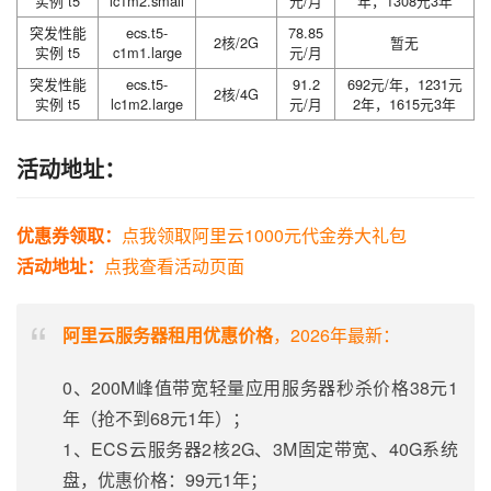
实例 t5
lc1m2.small
元/月
年，1308元3年
突发性能
ecs.t5-
78.85
2核/2G
暂无
实例 t5
c1m1.large
元/月
突发性能
ecs.t5-
91.2
692元/年，1231元
2核/4G
实例 t5
lc1m2.large
元/月
2年，1615元3年
活动地址：
优惠券领取：
点我领取阿里云1000元代金券大礼包
活动地址：
点我查看活动页面
阿里云服务器租用优惠价格
，2026年最新：
0、200M峰值带宽轻量应用服务器秒杀价格38元1
年（抢不到68元1年）；
1、ECS云服务器2核2G、3M固定带宽、40G系统
盘，优惠价格：99元1年；