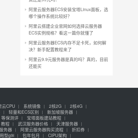
阿里云服务器ECS安装宝塔Linux面板，选
哪个操作系统比较好？
阿里云搭建企业官网如何选择云服务器
ECS实例规格？看这一篇你就懂了
阿里云服务器ECS内存不足卡死，如何解
决？新手配置教程来了
阿里云9.9元服务器是真的吗？真的，目前
还能买
里云CPU
系统镜像
2核2G
2核4G
签
轻量和ECS区别
新加坡服务器
等保测评
宝塔面板建站教程
》教程
武汉服务器价格
天津服务器
元服务器
阿里云服务器购买流程
折扣券
用型g9i
包年包月
CIPU架构