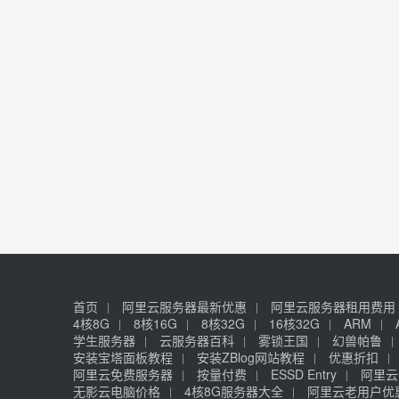
首页
阿里云服务器最新优惠
阿里云服务器租用费用
4核8G
8核16G
8核32G
16核32G
ARM
学生服务器
云服务器百科
雾锁王国
幻兽帕鲁
安装宝塔面板教程
安装ZBlog网站教程
优惠折扣
阿里云免费服务器
按量付费
ESSD Entry
阿里云
无影云电脑价格
4核8G服务器大全
阿里云老用户优