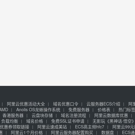
阿里云优惠活动大全
域名优惠口令
云服务器ECS介绍
阿
AMD
Anolis OS龙蜥操作系统
免费服务器
价格表
热门标
香港服务器
云盘块存储
域名注册流程
阿里云数据库优惠
负载均衡
域名价格
免费SSL证书申请
无影玩《黑神话·悟空
优惠券领取链接
阿里云速成美站
ECS高主频hfc7
阿里云99
惠
阿里云1个月价格
阿里云服务器配置购买
数据盘
ECS通