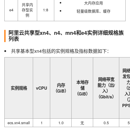
大内存应用
共享内
e4
存型实
1:8
轻量级数据库、缓存
例
阿里云共享型xn4、n4、mn4和e4实例详细规格族
列表
共享基本型xn4包括的实例规格及指标数据如下：
网
发
网络带宽
本地存
内存
能力（出/
实例规格
vCPU
储
（
（GiB）
入）
（GiB）
入
（Gbit/s）
（
PP
ecs.xn4.small
1
1.0
无
0.5
5