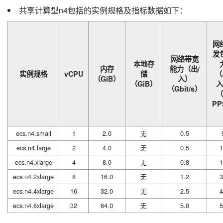
共享计算型n4包括的实例规格及指标数据如下：
网
发
网络带宽
本地存
内存
能力（出/
实例规格
vCPU
储
（
（GiB）
入）
（GiB）
入
（Gbit/s）
（
PP
ecs.n4.small
1
2.0
无
0.5
ecs.n4.large
2
4.0
无
0.5
1
ecs.n4.xlarge
4
8.0
无
0.8
1
ecs.n4.2xlarge
8
16.0
无
1.2
3
ecs.n4.4xlarge
16
32.0
无
2.5
4
ecs.n4.8xlarge
32
64.0
无
5.0
5