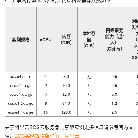
共享内存型e4包括的实例规格及指标数据如下：
网
发
网络带宽
本地存
内存
能力（出/
实例规格
vCPU
储
（
（GiB）
入）
（GiB）
入
（Gbit/s）
（
PP
ecs.e4.small
1
8.0
无
0.5
ecs.e4.large
2
16.0
无
0.5
1
ecs.e4.xlarge
4
32.0
无
0.8
1
ecs.e4.2xlarge
8
64.0
无
1.2
3
ecs.e4.4xlarge
16
128.0
无
2.5
4
关于阿里云ECS云服务器共享型实例更多信息请参考官方文
档：
ECS实例规格族详解 – 阿里云