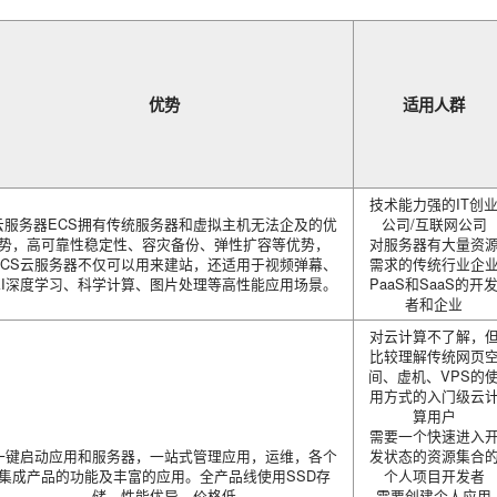
优势
适用人群
技术能力强的IT创
云服务器ECS拥有传统服务器和虚拟主机无法企及的优
公司/互联网公司
势，高可靠性稳定性、容灾备份、弹性扩容等优势，
对服务器有大量资
ECS云服务器不仅可以用来建站，还适用于视频弹幕、
需求的传统行业企
AI深度学习、科学计算、图片处理等高性能应用场景。
PaaS和SaaS的开
者和企业
对云计算不了解，
比较理解传统网页
间、虚机、VPS的
用方式的入门级云
算用户
需要一个快速进入
一键启动应用和服务器，一站式管理应用，运维，各个
发状态的资源集合
集成产品的功能及丰富的应用。全产品线使用SSD存
个人项目开发者
储，性能优异，价格低
需要创建个人应用