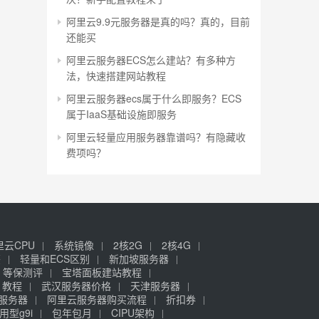
阿里云9.9元服务器是真的吗？真的，目前
还能买
阿里云服务器ECS怎么建站？有多种方
法，快速搭建网站教程
阿里云服务器ecs属于什么即服务？ECS
属于IaaS基础设施即服务
阿里云轻量应用服务器靠谱吗？有隐藏收
费项吗？
里云CPU
系统镜像
2核2G
2核4G
签
轻量和ECS区别
新加坡服务器
等保测评
宝塔面板建站教程
》教程
武汉服务器价格
天津服务器
元服务器
阿里云服务器购买流程
折扣券
用型g9i
包年包月
CIPU架构