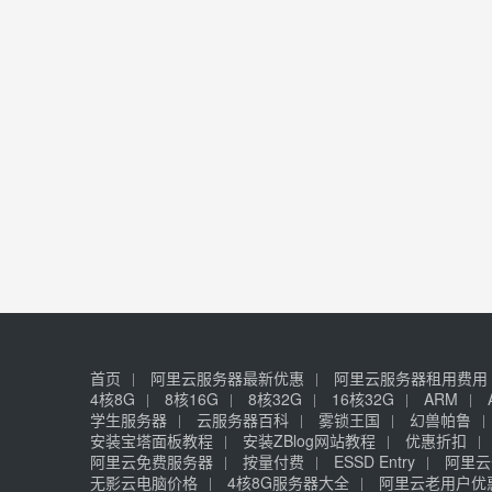
首页
阿里云服务器最新优惠
阿里云服务器租用费用
4核8G
8核16G
8核32G
16核32G
ARM
学生服务器
云服务器百科
雾锁王国
幻兽帕鲁
安装宝塔面板教程
安装ZBlog网站教程
优惠折扣
阿里云免费服务器
按量付费
ESSD Entry
阿里云
无影云电脑价格
4核8G服务器大全
阿里云老用户优