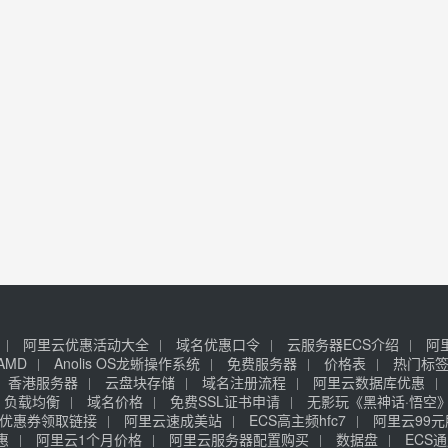
阿里云优惠活动大全
域名优惠口令
云服务器ECS介绍
阿
AMD
Anolis OS龙蜥操作系统
免费服务器
价格表
热门标
香港服务器
云盘块存储
域名注册流程
阿里云数据库优惠
负载均衡
域名价格
免费SSL证书申请
无影玩《黑神话·悟空
优惠券领取链接
阿里云速成美站
ECS高主频hfc7
阿里云99
惠
阿里云1个月价格
阿里云服务器配置购买
数据盘
ECS通