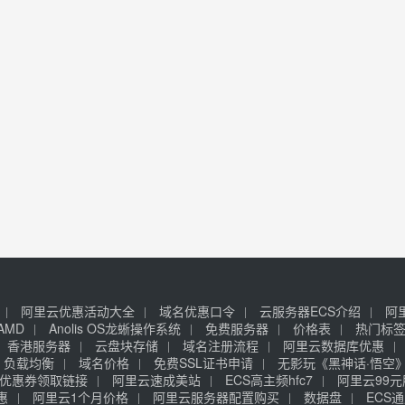
阿里云优惠活动大全
域名优惠口令
云服务器ECS介绍
阿
AMD
Anolis OS龙蜥操作系统
免费服务器
价格表
热门标
香港服务器
云盘块存储
域名注册流程
阿里云数据库优惠
负载均衡
域名价格
免费SSL证书申请
无影玩《黑神话·悟空
优惠券领取链接
阿里云速成美站
ECS高主频hfc7
阿里云99
惠
阿里云1个月价格
阿里云服务器配置购买
数据盘
ECS通