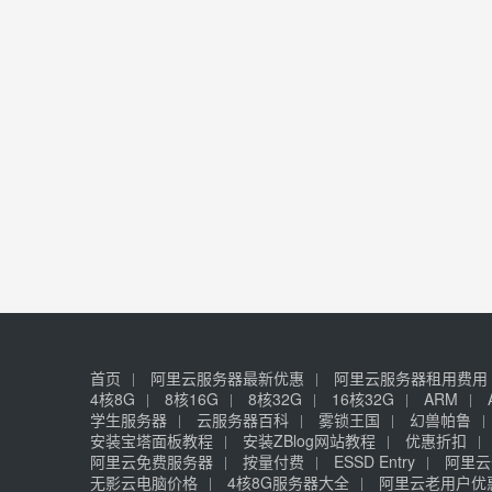
首页
阿里云服务器最新优惠
阿里云服务器租用费用
4核8G
8核16G
8核32G
16核32G
ARM
学生服务器
云服务器百科
雾锁王国
幻兽帕鲁
安装宝塔面板教程
安装ZBlog网站教程
优惠折扣
阿里云免费服务器
按量付费
ESSD Entry
阿里云
无影云电脑价格
4核8G服务器大全
阿里云老用户优