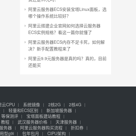
阿里云服务器ECS安装宝塔Linux面板，选
哪个操作系统比较好？
阿里云搭建企业官网如何选择云服务器
ECS实例规格？看这一篇你就懂了
阿里云服务器ECS内存不足卡死，如何解
决？新手配置教程来了
阿里云9.9元服务器是真的吗？真的，目前
还能买
里云CPU
系统镜像
2核2G
2核4G
签
轻量和ECS区别
新加坡服务器
等保测评
宝塔面板建站教程
》教程
武汉服务器价格
天津服务器
元服务器
阿里云服务器购买流程
折扣券
用型g9i
包年包月
CIPU架构