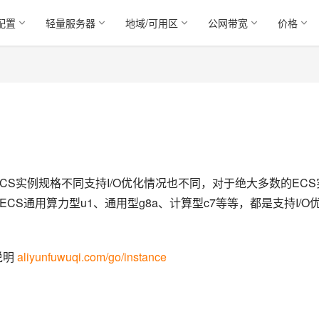
配置
轻量服务器
地域/可用区
公网带宽
价格
CS实例规格不同支持I/O优化情况也不同，对于绝大多数的ECS
ECS通用算力型u1、通用型g8a、计算型c7等等，都是支持I/O
明 
aliyunfuwuqi.com/go/instance