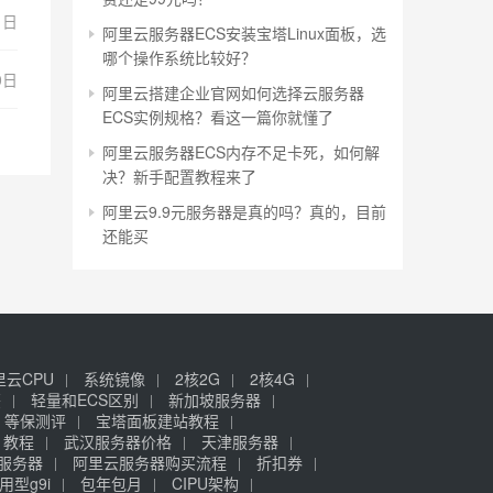
1日
阿里云服务器ECS安装宝塔Linux面板，选
哪个操作系统比较好？
0日
阿里云搭建企业官网如何选择云服务器
ECS实例规格？看这一篇你就懂了
阿里云服务器ECS内存不足卡死，如何解
决？新手配置教程来了
阿里云9.9元服务器是真的吗？真的，目前
还能买
里云CPU
系统镜像
2核2G
2核4G
签
轻量和ECS区别
新加坡服务器
等保测评
宝塔面板建站教程
》教程
武汉服务器价格
天津服务器
元服务器
阿里云服务器购买流程
折扣券
用型g9i
包年包月
CIPU架构