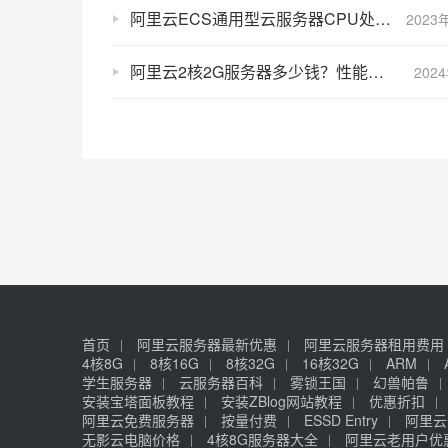
阿里云ECS通用型云服务器CPU处理器大全g8a/g7/g6等
2023
阿里云2核2G服务器多少钱？性能如何？
202
首页
阿里云服务器最新优惠
阿里云服务器租用费用
4核8G
8核16G
8核32G
16核32G
ARM
学生服务器
云服务器百科
雾锁王国
幻兽帕鲁
安装宝塔面板教程
安装ZBlog网站教程
优惠折扣
阿里云免费服务器
按量付费
ESSD Entry
阿里云
无影云电脑价格
4核8G服务器大全
阿里云老用户优