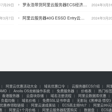
罗永浩带货阿里云服务器ECS经济型e实例为何方神圣？
年7月29日
2024年3月3
阿里云服务器40G ESSD Entry云盘够用吗？性能如何？
4年3月7日
2024年3月2
阿里云优惠活动大全
域名优惠口令
云服务器ECS介绍
阿
AMD
Anolis OS龙蜥操作系统
免费服务器
价格表
热门标
香港服务器
云盘块存储
域名注册流程
阿里云数据库优惠
负载均衡
域名价格
免费SSL证书申请
无影玩《黑神话·悟空
优惠券领取链接
阿里云速成美站
ECS高主频hfc7
阿里云99
惠
阿里云1个月价格
阿里云服务器配置购买
数据盘
ECS通