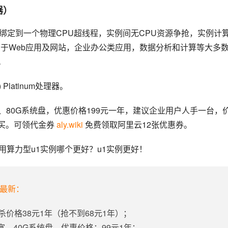
器）
U绑定到一个物理CPU超线程，实例间无CPU资源争抢，实例计
用于Web应用及网站，企业办公类应用，数据分析和计算等大多
。
) Platinum处理器。
带宽、80G系统盘，优惠价格199元一年，建议企业用户人手一台，
买。可领代金券 
aly.wiki
 免费领取阿里云12张优惠券。
用算力型u1实例哪个更好？u1实例更好！
年最新：
杀价格38元1年（抢不到68元1年）；
带宽、40G系统盘，优惠价格：99元1年；