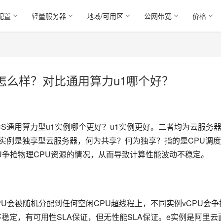
配置
轻量服务器
地域/可用区
公网带宽
价格
怎么样？对比通用算力u1哪个好？
CS通用算力型u1实例哪个更好？u1实例更好。二者均为云服务
1实例是独享型云服务器，何为共享？何为独享？指的是CPU调
U争抢物理CPU资源的情况，从而导致计算性能波动不稳定。
PU会被随机分配到任何空闲CPU超线程上，不同实例vCPU会争
稳定，有可用性SLA保证，但无性能SLA保证。e实例是阿里云