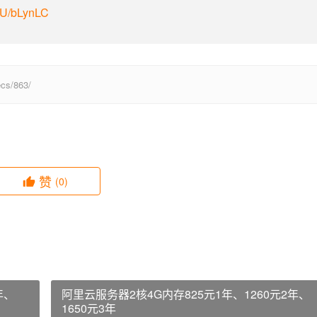
m/U/bLynLC
s/863/
赞
(0)
年、
阿里云服务器2核4G内存825元1年、1260元2年、
1650元3年