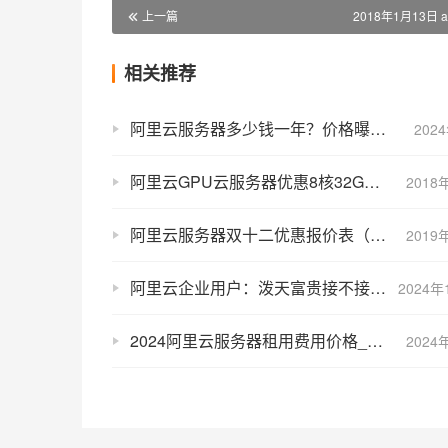
上一篇
2018年1月13日 a
相关推荐
阿里云服务器多少钱一年？价格曝光1年和1个月收费明细表
202
阿里云GPU云服务器优惠8核32G内存5M带宽28281元
2018
阿里云服务器双十二优惠报价表（年末采购节）
2019
阿里云企业用户：泼天富贵接不接？最高100万上云补贴和5亿算力补贴
2024年
2024阿里云服务器租用费用价格_一年_一个月和1小时报价明细
2024