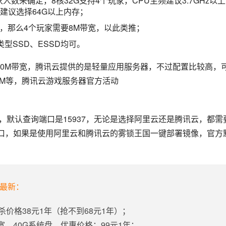
人数来确定，8核32G支持4个玩家，CPU主频建议3.7GHz以
建议选择64G以上内存；
，那么4个玩家需要8M带宽，以此类推；
型SSD、ESSD均可。
10M带宽，腾讯云提供的是轻量应用服务器，不过配置比较高，
以选择4核16G12M、8核32G22M和16核64G35M等，腾讯云游戏服务器官方活动 
6，默认查询端口是15937，无论是选择阿里云还是腾讯云，都需
两个端口，如果是使用阿里云和腾讯云的雾锁王国一键部署镜像，官方
年最新：
杀价格38元1年（抢不到68元1年）；
带宽、40G系统盘，优惠价格：99元1年；