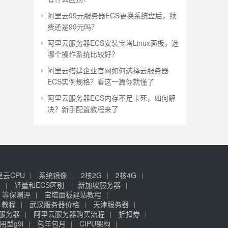
阿里云99元服务器ECS更换系统盘后，续
费还是99元吗？
阿里云服务器ECS安装宝塔Linux面板，选
哪个操作系统比较好？
阿里云搭建企业官网如何选择云服务器
ECS实例规格？看这一篇你就懂了
阿里云服务器ECS内存不足卡死，如何解
决？新手配置教程来了
里云CPU
系统镜像
2核2G
2核4G
签
轻量和ECS区别
新加坡服务器
等保测评
宝塔面板建站教程
》教程
武汉服务器价格
天津服务器
元服务器
阿里云服务器购买流程
折扣券
用型g9i
包年包月
CIPU架构