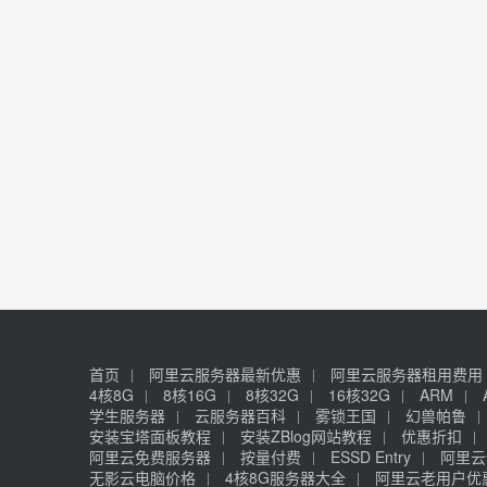
首页
阿里云服务器最新优惠
阿里云服务器租用费用
4核8G
8核16G
8核32G
16核32G
ARM
学生服务器
云服务器百科
雾锁王国
幻兽帕鲁
安装宝塔面板教程
安装ZBlog网站教程
优惠折扣
阿里云免费服务器
按量付费
ESSD Entry
阿里云
无影云电脑价格
4核8G服务器大全
阿里云老用户优