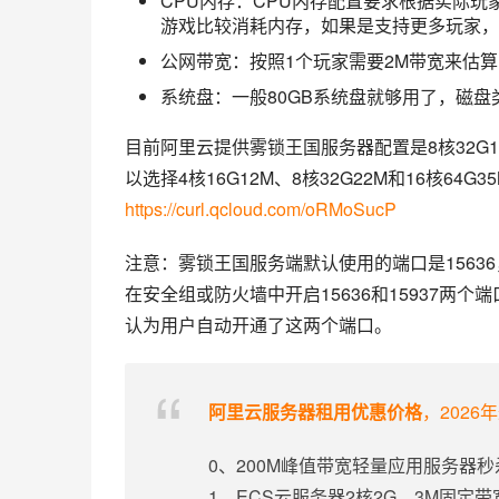
CPU内存：CPU内存配置要求根据实际玩家
游戏比较消耗内存，如果是支持更多玩家，
公网带宽：按照1个玩家需要2M带宽来估算
系统盘：一般80GB系统盘就够用了，磁盘类
目前阿里云提供雾锁王国服务器配置是8核32G
https://curl.qcloud.com/oRMoSucP
注意：雾锁王国服务端默认使用的端口是1563
在安全组或防火墙中开启15636和15937
认为用户自动开通了这两个端口。
阿里云服务器租用优惠价格
，2026
0、200M峰值带宽轻量应用服务器秒
1、ECS云服务器2核2G、3M固定