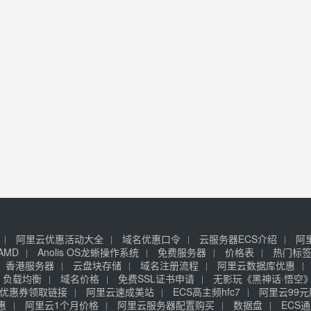
阿里云优惠活动大全
域名优惠口令
云服务器ECS介绍
阿
AMD
Anolis OS龙蜥操作系统
免费服务器
价格表
热门标
香港服务器
云盘块存储
域名注册流程
阿里云数据库优惠
负载均衡
域名价格
免费SSL证书申请
无影玩《黑神话·悟空
优惠券领取链接
阿里云速成美站
ECS高主频hfc7
阿里云99
惠
阿里云1个月价格
阿里云服务器配置购买
数据盘
ECS通