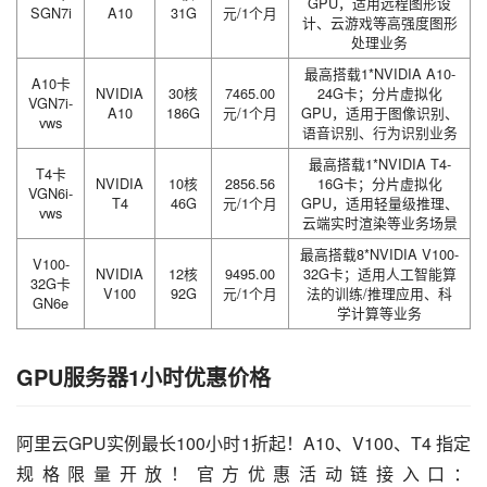
GPU，适用远程图形设
SGN7i
A10
31G
元/1个月
计、云游戏等高强度图形
处理业务
最高搭载1*NVIDIA A10-
A10卡
NVIDIA
30核
7465.00
24G卡；分片虚拟化
VGN7i-
A10
186G
元/1个月
GPU，适用于图像识别、
vws
语音识别、行为识别业务
最高搭载1*NVIDIA T4-
T4卡
NVIDIA
10核
2856.56
16G卡；分片虚拟化
VGN6i-
T4
46G
元/1个月
GPU，适用轻量级推理、
vws
云端实时渲染等业务场景
最高搭载8*NVIDIA V100-
V100-
NVIDIA
12核
9495.00
32G卡；适用人工智能算
32G卡
V100
92G
元/1个月
法的训练/推理应用、科
GN6e
学计算等业务
GPU服务器1小时优惠价格
阿里云GPU实例最长100小时1折起！A10、V100、T4 指定
规格限量开放！官方优惠活动链接入口：