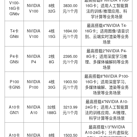
V100-
NVIDIA
8核
3830.00
16G卡；适用人工智能算
16G卡
V100
32G
元/1个月
法的训练/推理应用、科
GN6v
学计算等业务场景
最高搭载4*NVIDIA T4-
T4卡
NVIDIA
4核
1694.00
16G卡；适用图像/语音识
GN6i
V100
15G
元/1个月
别、云端实时渲染等业务
场景
最高搭载2*NVIDIA P4-
P4卡
NVIDIA
2核
2395.00
8G卡；适用深度学习推
GN5i
P4
8G
元/1个月
理、多媒体编解码等业务
场景
最高搭载8*NVIDIA P100-
P100
NVIDIA
4核
1903.50
16G卡；适用深度学习、
卡GN5
P100
30G
元/1个月
多媒体编解、渲染等业务
场景等业务场景
最高搭载4*NVIDIA A10-
A10卡
NVIDIA
32核
3213.99
24G卡；适用人工智能算
GN7i
A10
188G
元/1个月
法的训练应用、AI推理、
科学计算等业务场景
最高搭载1/3*NVIDIA
A10-24G卡；分片虚拟化
A10卡
NVIDIA
8核
1503.50