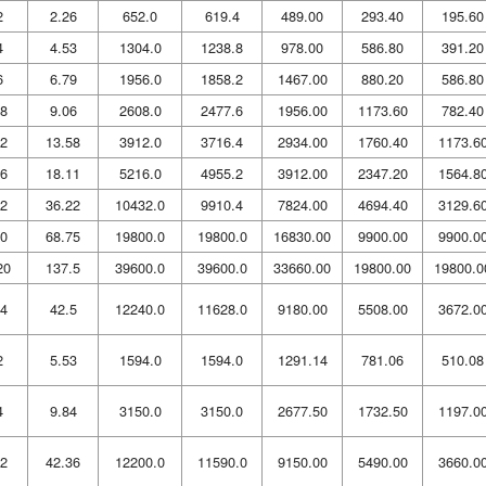
2
2.26
652.0
619.4
489.00
293.40
195.60
4
4.53
1304.0
1238.8
978.00
586.80
391.20
6
6.79
1956.0
1858.2
1467.00
880.20
586.80
8
9.06
2608.0
2477.6
1956.00
1173.60
782.40
2
13.58
3912.0
3716.4
2934.00
1760.40
1173.6
6
18.11
5216.0
4955.2
3912.00
2347.20
1564.8
2
36.22
10432.0
9910.4
7824.00
4694.40
3129.6
0
68.75
19800.0
19800.0
16830.00
9900.00
9900.0
20
137.5
39600.0
39600.0
33660.00
19800.00
19800.0
4
42.5
12240.0
11628.0
9180.00
5508.00
3672.0
2
5.53
1594.0
1594.0
1291.14
781.06
510.08
4
9.84
3150.0
3150.0
2677.50
1732.50
1197.0
2
42.36
12200.0
11590.0
9150.00
5490.00
3660.0