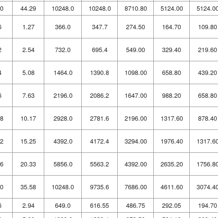
0
44.29
10248.0
10248.0
8710.80
5124.00
5124.0
6
1.27
366.0
347.7
274.50
164.70
109.80
2
2.54
732.0
695.4
549.00
329.40
219.60
4
5.08
1464.0
1390.8
1098.00
658.80
439.20
6
7.63
2196.0
2086.2
1647.00
988.20
658.80
8
10.17
2928.0
2781.6
2196.00
1317.60
878.40
2
15.25
4392.0
4172.4
3294.00
1976.40
1317.6
6
20.33
5856.0
5563.2
4392.00
2635.20
1756.8
0
35.58
10248.0
9735.6
7686.00
4611.60
3074.4
6
2.94
649.0
616.55
486.75
292.05
194.70