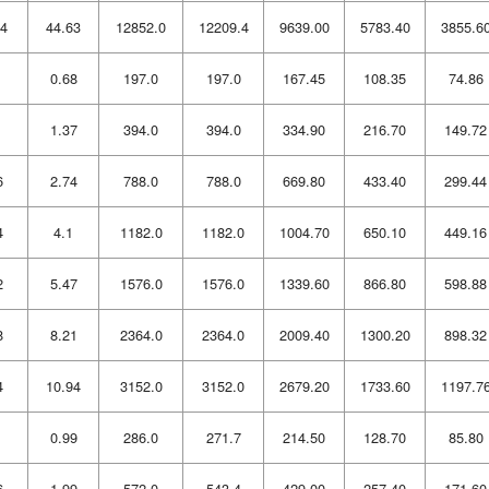
4
44.63
12852.0
12209.4
9639.00
5783.40
3855.6
0.68
197.0
197.0
167.45
108.35
74.86
1.37
394.0
394.0
334.90
216.70
149.72
6
2.74
788.0
788.0
669.80
433.40
299.44
4
4.1
1182.0
1182.0
1004.70
650.10
449.16
2
5.47
1576.0
1576.0
1339.60
866.80
598.88
8
8.21
2364.0
2364.0
2009.40
1300.20
898.32
4
10.94
3152.0
3152.0
2679.20
1733.60
1197.7
0.99
286.0
271.7
214.50
128.70
85.80
6
1.99
572.0
543.4
429.00
257.40
171.60