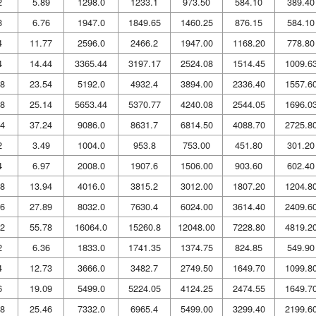
2
5.89
1298.0
1233.1
973.50
584.10
389.40
8
6.76
1947.0
1849.65
1460.25
876.15
584.10
4
11.77
2596.0
2466.2
1947.00
1168.20
778.80
4
14.44
3365.44
3197.17
2524.08
1514.45
1009.6
8
23.54
5192.0
4932.4
3894.00
2336.40
1557.6
8
25.14
5653.44
5370.77
4240.08
2544.05
1696.0
4
37.24
9086.0
8631.7
6814.50
4088.70
2725.8
2
3.49
1004.0
953.8
753.00
451.80
301.20
4
6.97
2008.0
1907.6
1506.00
903.60
602.40
8
13.94
4016.0
3815.2
3012.00
1807.20
1204.8
6
27.89
8032.0
7630.4
6024.00
3614.40
2409.6
2
55.78
16064.0
15260.8
12048.00
7228.80
4819.2
2
6.36
1833.0
1741.35
1374.75
824.85
549.90
4
12.73
3666.0
3482.7
2749.50
1649.70
1099.8
6
19.09
5499.0
5224.05
4124.25
2474.55
1649.7
8
25.46
7332.0
6965.4
5499.00
3299.40
2199.6