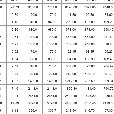
6
28.33
8160.0
7752.0
6120.00
3672.00
2448.0
0.59
170.0
170.0
144.50
93.50
64.60
1.18
340.0
340.0
289.00
187.00
129.20
2.36
680.0
680.0
578.00
374.00
258.40
2
3.54
1020.0
1020.0
867.00
561.00
387.60
6
4.72
1360.0
1360.0
1156.00
748.00
516.80
0.62
179.0
179.0
152.15
98.45
66.23
1.24
358.0
358.0
304.30
196.90
132.46
6
2.49
716.0
716.0
608.60
393.80
264.92
4
3.73
1074.0
1074.0
912.90
590.70
397.38
2
4.97
1432.0
1432.0
1217.20
787.60
529.84
8
7.46
2148.0
2148.0
1825.80
1181.40
794.76
4
9.94
2864.0
2864.0
2434.40
1575.20
1059.6
8
19.89
5728.0
5728.0
4868.80
3150.40
2119.3
6
1.13
326.0
309.7
244.50
146.70
97.80