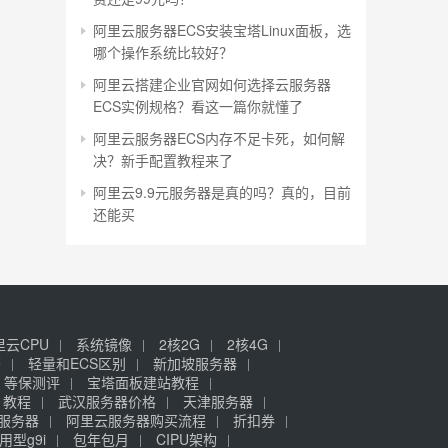
阿里云服务器ECS安装宝塔Linux面板，选
哪个操作系统比较好？
阿里云搭建企业官网如何选择云服务器
ECS实例规格？看这一篇你就懂了
阿里云服务器ECS内存不足卡死，如何解
决？新手配置教程来了
阿里云9.9元服务器是真的吗？真的，目前
还能买
里云CPU
系统镜像
2核2G
2核4G
签
轻量和ECS区别
新加坡服务器
等保测评
宝塔面板建站教程
》教程
武汉服务器价格
天津服务器
元服务器
阿里云服务器购买流程
折扣券
用型g9i
包年包月
CIPU架构