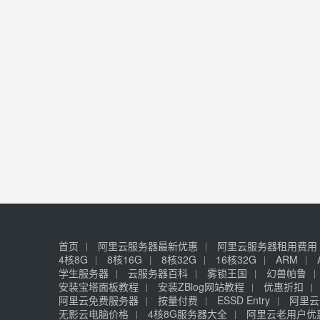
首页
阿里云服务器最新优惠
阿里云服务器租用费用
4核8G
8核16G
8核32G
16核32G
ARM
学生服务器
云服务器百科
雾锁王国
幻兽帕鲁
安装宝塔面板教程
安装ZBlog网站教程
优惠折扣
阿里云免费服务器
按量付费
ESSD Entry
阿里云
无影云电脑价格
4核8G服务器大全
阿里云老用户优