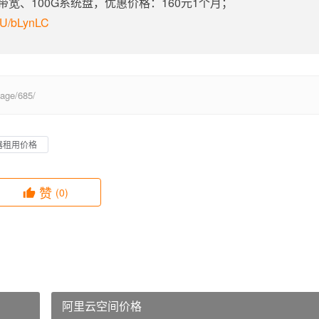
定带宽、100G系统盘，优惠价格：160元1个月；
m/U/bLynLC
ge/685/
器租用价格
赞
(0)
阿里云空间价格