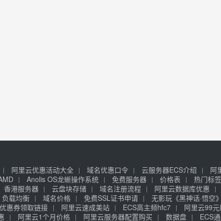
阿里云优惠活动大全
域名优惠口令
云服务器ECS介绍
阿
AMD
Anolis OS龙蜥操作系统
免费服务器
价格表
热门标
香港服务器
云盘块存储
域名注册流程
阿里云数据库优惠
负载均衡
域名价格
免费SSL证书申请
无影玩《黑神话·悟空
优惠券领取链接
阿里云速成美站
ECS高主频hfc7
阿里云99
惠
阿里云1个月价格
阿里云服务器配置购买
数据盘
ECS通