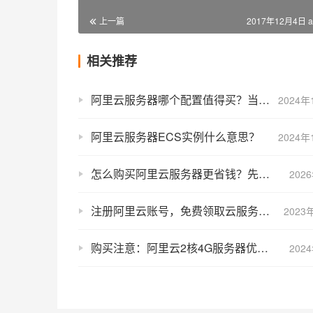
上一篇
2017年12月4日 a
相关推荐
阿里云服务器哪个配置值得买？当然是99元的ECS经济型e实例
2024年
阿里云服务器ECS实例什么意思？
2024年
怎么购买阿里云服务器更省钱？先领券再下单，在特惠活动购买更划算！
202
注册阿里云账号，免费领取云服务器入口（最高领4台）
2023
购买注意：阿里云2核4G服务器优惠价30元3个月ecs.e-c1m2.large说明
202