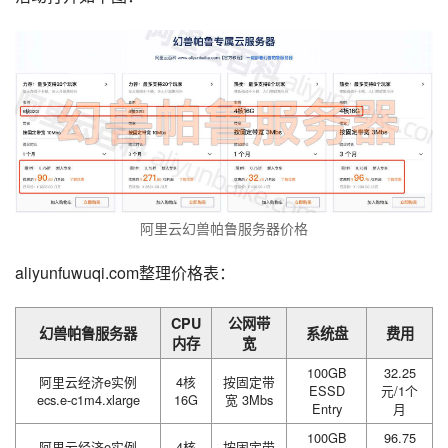
阿里云幻兽帕鲁服务器价格
aliyunfuwuqi.com整理价格表：
CPU
公网带
幻兽帕鲁服务器
系统盘
费用
内存
宽
100GB
32.25
阿里云经济e实例
4核
按固定带
ESSD
元/1个
ecs.e-c1m4.xlarge
16G
宽 3Mbs
Entry
月
100GB
96.75
阿里云经济e实例
4核
按固定带