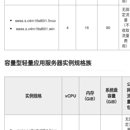
用）
无固
定流
量
swas.s.c4m16s80i1.linux
（不
4
16
80
swas.s.c4m16s80i1.win
收取
流量
费
用）
容量型轻量应用服务器实例规格族
系统盘
内存
实例规格
vCPU
容量
（GiB）
（GiB）
无
定