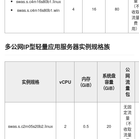
量
swas.s.c4m16s80b1.linux
（
4
16
80
swas.s.c4m16s80b1.win
收
流
费
用
多公网IP型轻量应用服务器实例规格族
公
系统盘
网
内存
实例规格
vCPU
容量
流
（GiB）
（GiB）
量
包
无固
定流
量
（不
swas.s.c2m05s20b2.linux
2
0.5
20
收取
流量