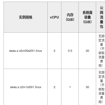
公
系统盘
网
内存
实例规格
vCPU
容量
流
（GiB）
（GiB）
量
包
无固
定流
量
（不
swas.s.c2m05s20i1.linux
2
0.5
20
收取
流量
费
用）
无固
定流
量
（不
swas.s.c2m1s30i1.linux
2
1
30
收取
流量
费
用）