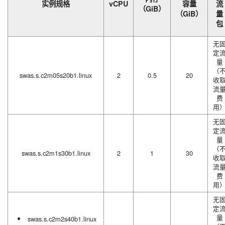
实例规格
vCPU
容量
流
（GiB）
（GiB）
量
包
无
定
量
（
swas.s.c2m05s20b1.linux
2
0.5
20
收
流
费
用
无
定
量
（
swas.s.c2m1s30b1.linux
2
1
30
收
流
费
用
无
定
量
swas.s.c2m2s40b1.linux