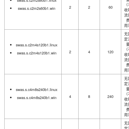
swas.s.c2m2s60b1.linux
（
2
2
60
swas.s.c2m2s60b1.win
收
流
用
无
定
swas.s.c2m4s120b1.linux
（
2
4
120
swas.s.c2m4s120b1.win
收
流
用
无
定
swas.s.c4m8s240b1.linux
（
4
8
240
swas.s.c4m8s240b1.win
收
流
用
无
定