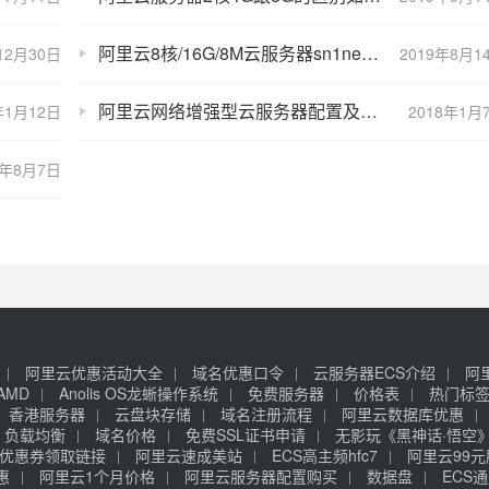
阿里云8核/16G/8M云服务器sn1ne实例优惠3年10000元
12月30日
2019年8月1
阿里云网络增强型云服务器配置及价格表
年1月12日
2018年1月
9年8月7日
阿里云优惠活动大全
域名优惠口令
云服务器ECS介绍
阿
AMD
Anolis OS龙蜥操作系统
免费服务器
价格表
热门标
香港服务器
云盘块存储
域名注册流程
阿里云数据库优惠
负载均衡
域名价格
免费SSL证书申请
无影玩《黑神话·悟空
优惠券领取链接
阿里云速成美站
ECS高主频hfc7
阿里云99
惠
阿里云1个月价格
阿里云服务器配置购买
数据盘
ECS通