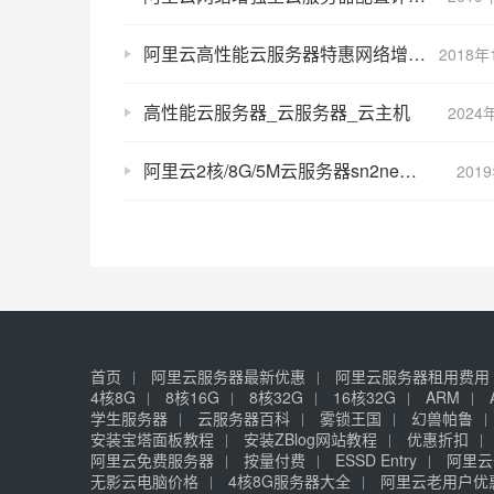
阿里云高性能云服务器特惠网络增强/GPU异构/大数据高性能云服务器
2018年
高性能云服务器_云服务器_云主机
2024
阿里云2核/8G/5M云服务器sn2ne实例优惠3年3000元
201
首页
阿里云服务器最新优惠
阿里云服务器租用费用
4核8G
8核16G
8核32G
16核32G
ARM
学生服务器
云服务器百科
雾锁王国
幻兽帕鲁
安装宝塔面板教程
安装ZBlog网站教程
优惠折扣
阿里云免费服务器
按量付费
ESSD Entry
阿里云
无影云电脑价格
4核8G服务器大全
阿里云老用户优