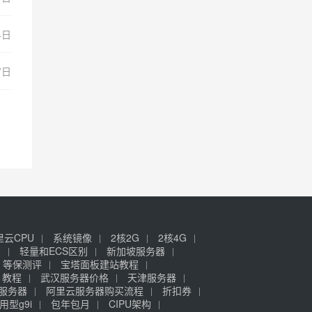
4日
7日
里云CPU
系统镜像
2核2G
2核4G
签
轻量和ECS区别
新加坡服务器
等保测评
宝塔面板建站教程
》教程
武汉服务器价格
天津服务器
元服务器
阿里云服务器购买流程
折扣券
用型g9i
包年包月
CIPU架构