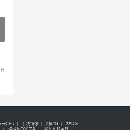
9日
里云CPU
系统镜像
2核2G
2核4G
签
轻量和ECS区别
新加坡服务器