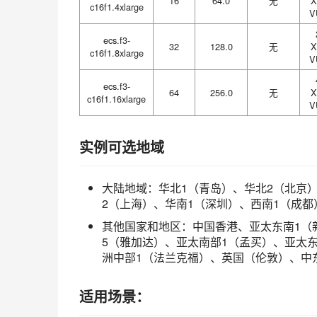
16
64.0
无
X
c16f1.4xlarge
V
ecs.f3-
32
128.0
无
X
c16f1.8xlarge
V
ecs.f3-
64
256.0
无
X
c16f1.16xlarge
V
实例可选地域
大陆地域：华北1（青岛）、华北2（北京
2（上海）、华南1（深圳）、西南1（成都
其他国家和地区：中国香港、亚太东南1（
5（雅加达）、亚太南部1（孟买）、亚太
洲中部1（法兰克福）、英国（伦敦）、中
适用场景：