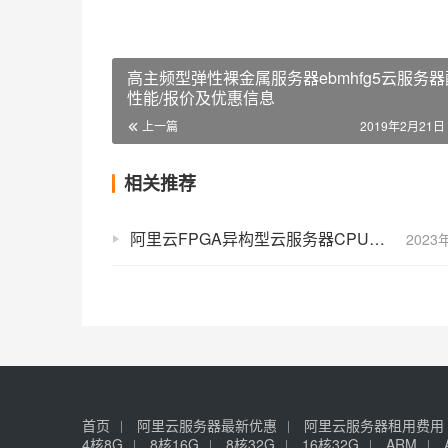
高主频型弹性裸金属服务器ebmhfg5云服务器
性能/报价及优惠信息
上一篇
2019年2月21日 
相关推荐
阿里云FPGA异构型云服务器CPU大全_处理器主频性能
2023
首页
阿里云服务器最新优惠
阿里云服务器租用费用
4核8G
8核16G
8核32G
16核32G
ARM