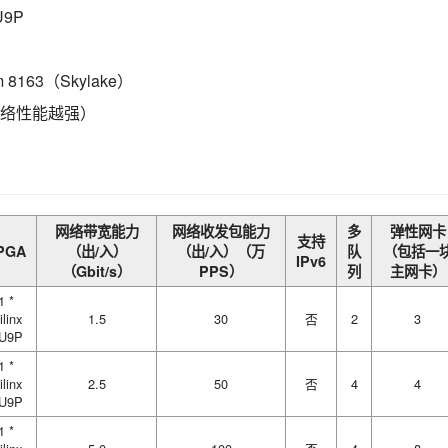
U9P
m 8163（Skylake）
络性能越强）
网络带宽能力
网络收发包能力
多
弹性网卡
支持
PGA
（出/入）
（出/入）（万
队
（包括一
IPv6
（Gbit/s）
PPS）
列
主网卡）
1 *
ilinx
1.5
30
否
2
3
U9P
1 *
ilinx
2.5
50
否
4
4
U9P
1 *