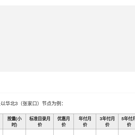
是以华北3（张家口）节点为例：
按量(小
标准目录月
优惠月
年付月
3年付月
5年付
时)
价
价
价
价
价