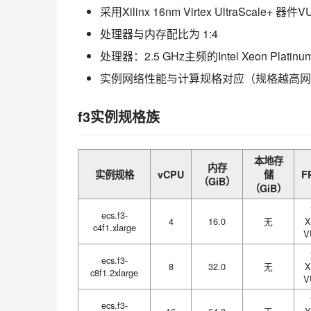
采用Xilinx 16nm Virtex UltraScale+ 器件V
处理器与内存配比为 1:4
处理器：2.5 GHz主频的Intel Xeon Platinu
实例网络性能与计算规格对应（规格越高网
f3实例规格族
本地存
内存
实例规格
vCPU
储
F
（GiB）
（GiB）
ecs.f3-
4
16.0
无
X
c4f1.xlarge
V
ecs.f3-
8
32.0
无
X
c8f1.2xlarge
V
ecs.f3-