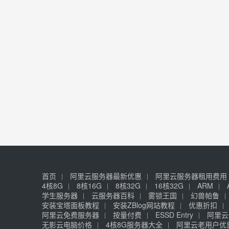
首页
阿里云服务器最新优惠
阿里云服务器租用费用
4核8G
8核16G
8核32G
16核32G
ARM
学生服务器
云服务器百科
雾锁王国
幻兽帕鲁
安装宝塔面板教程
安装ZBlog网站教程
优惠折扣
阿里云免费服务器
按量付费
ESSD Entry
阿里云
无影云电脑价格
4核8G服务器大全
阿里云老用户优