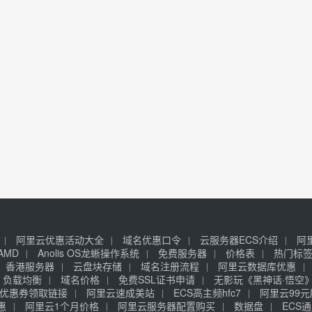
阿里云优惠活动大全
域名优惠口令
云服务器ECS介绍
阿
AMD
Anolis OS龙蜥操作系统
免费服务器
价格表
热门标
香港服务器
云盘块存储
域名注册流程
阿里云数据库优惠
负载均衡
域名价格
免费SSL证书申请
无影玩《黑神话·悟空
优惠券领取链接
阿里云速成美站
ECS高主频hfc7
阿里云99
惠
阿里云1个月价格
阿里云服务器配置购买
数据盘
ECS通