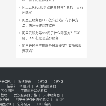
阿里云9.9元服务器是真的吗？真的，目前
还能买
阿里云服务器ECS怎么建站？有多种方
法，快速搭建网站教程
阿里云服务器ecs属于什么即服务？ECS
属于IaaS基础设施即服务
阿里云轻量应用服务器靠谱吗？有隐藏收
费项吗？
里云CPU
系统镜像
2核2G
2核4G
签
轻量和ECS区别
新加坡服务器
等保测评
宝塔面板建站教程
》教程
武汉服务器价格
天津服务器
元服务器
阿里云服务器购买流程
折扣券
用型g9i
包年包月
CIPU架构