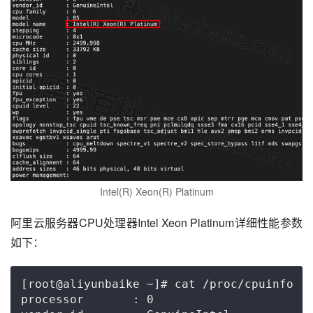
Intel(R) Xeon(R) Platinum
阿里云服务器CPU处理器Intel Xeon Platinum详细性能参数
如下：
[root@aliyunbaike ~]# cat /proc/cpuinfo

processor       : 0
