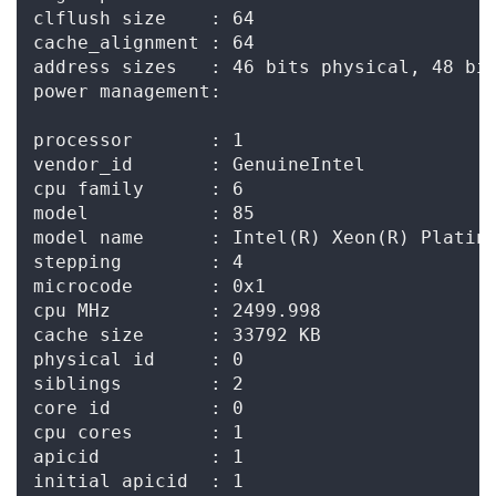
clflush size    : 64

cache_alignment : 64

address sizes   : 46 bits physical, 48 bit
power management:

processor       : 1

vendor_id       : GenuineIntel

cpu family      : 6

model           : 85

model name      : Intel(R) Xeon(R) Platinu
stepping        : 4

microcode       : 0x1

cpu MHz         : 2499.998

cache size      : 33792 KB

physical id     : 0

siblings        : 2

core id         : 0

cpu cores       : 1

apicid          : 1

initial apicid  : 1
