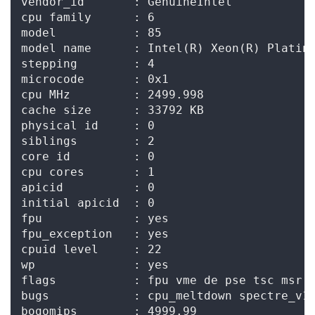
vendor_id       : GenuineIntel

cpu family      : 6

model           : 85

model name      : Intel(R) Xeon(R) Platinu
stepping        : 4

microcode       : 0x1

cpu MHz         : 2499.998

cache size      : 33792 KB

physical id     : 0

siblings        : 2

core id         : 0

cpu cores       : 1

apicid          : 0

initial apicid  : 0

fpu             : yes

fpu_exception   : yes

cpuid level     : 22

wp              : yes

flags           : fpu vme de pse tsc msr 
bugs            : cpu_meltdown spectre_v1 
bogomips        : 4999.99
