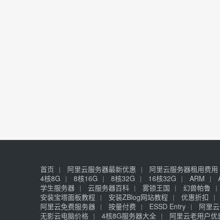
首页
阿里云服务器最新优惠
阿里云服务器租用费用
4核8G
8核16G
8核32G
16核32G
ARM
学生服务器
云服务器百科
雾锁王国
幻兽帕鲁
安装宝塔面板教程
安装ZBlog网站教程
优惠折扣
阿里云免费服务器
按量付费
ESSD Entry
阿里云
无影云电脑价格
4核8G服务器大全
阿里云老用户优