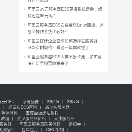
阿里云99元服务器ECS更换系统盘后，续
费还是99元吗？
阿里云服务器ECS安装宝塔Linux面板，选
哪个操作系统比较好？
阿里云搭建企业官网如何选择云服务器
ECS实例规格？看这一篇你就懂了
阿里云服务器ECS内存不足卡死，如何解
决？新手配置教程来了
里云CPU
系统镜像
2核2G
2核4G
签
轻量和ECS区别
新加坡服务器
等保测评
宝塔面板建站教程
》教程
武汉服务器价格
天津服务器
元服务器
阿里云服务器购买流程
折扣券
用型g9i
包年包月
CIPU架构