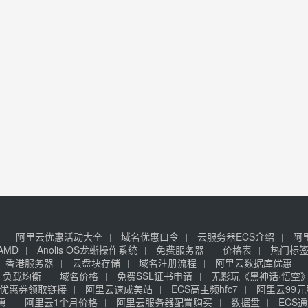
阿里云优惠活动大全
域名优惠口令
云服务器ECS介绍
阿
AMD
Anolis OS龙蜥操作系统
免费服务器
价格表
热门标
香港服务器
云盘块存储
域名注册流程
阿里云数据库优惠
负载均衡
域名价格
免费SSL证书申请
无影玩《黑神话·悟空
优惠券领取链接
阿里云速成美站
ECS高主频hfc7
阿里云99
惠
阿里云1个月价格
阿里云服务器配置购买
数据盘
ECS通