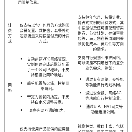
用限制信息。
支持包年包月、按量计费、
抢占式实例的计费方式，其
计
仅支持以包年包月的方式购买
中按量付费还可搭配预留实
费
套餐配置、数据盘，套餐外的
例券、节省计划、存储容量
方
超额流量采用按量付费的计费
包等，满足您在长周期内兼
式
方式。
顾优化成本、灵活性等方面
的需求。
支持自行规划和维护网络，
自动创建VPC网络资源，
可以满足不同场景下的复杂
实例创建完成后默认配置
业务需求，例如：
了一个公网IP地址，不支
持更换公网IP地址。
通过专有网络、交换机
简单配置防火墙，控制网
等功能自行规划私网。
网
络访问。
络
通过安全组、网络ACL
带宽为套餐内指定，不支
等功能自行控制流量。
持自定义调整带宽。
通过EIP、NAT网关等
具备内网互通的能力。
功能连接公网。
镜像种类、数目丰富，包括
仅支持使用产品提供的应用镜
公共镜像、自定义镜像、共