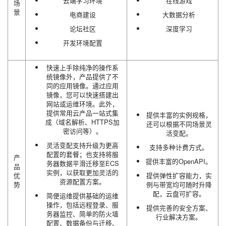
云端学习环境
在线游戏
场
景
电商建设
大数据分析
论坛社区
深度学习
开发环境配置
快速上手除纯净的操作系
统镜像外，产品提供了不
同的应用镜像。通过应用
镜像，您可以快速搭建出
网站或运维环境。此外，
提供常用云产品一站式集
提供丰富的实例规格，
成（域名解析、HTTPS加
还可以根据不同场景灵
密访问等）。
活变配。
灵活变配支持升级为更高
支持多种计费方式。
配置的套餐；也支持将服
产
提供丰富的OpenAPI。
务器数据平滑迁移至ECS
品
实例，以获取更加灵活的
优
提供弹性扩容能力，实
资源配置方案。
势
例与带宽均可随时升降
配，云盘可扩容。
简便运维提供基础的运维
操作，包括远程登录、服
提供完善的安全方案、
务器监控、简单的防火墙
行业解决方案。
配置、数据备份与迁移、