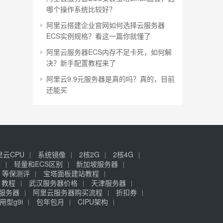
哪个操作系统比较好？
阿里云搭建企业官网如何选择云服务器
ECS实例规格？看这一篇你就懂了
阿里云服务器ECS内存不足卡死，如何解
决？新手配置教程来了
阿里云9.9元服务器是真的吗？真的，目前
还能买
里云CPU
系统镜像
2核2G
2核4G
签
轻量和ECS区别
新加坡服务器
等保测评
宝塔面板建站教程
》教程
武汉服务器价格
天津服务器
元服务器
阿里云服务器购买流程
折扣券
用型g9i
包年包月
CIPU架构