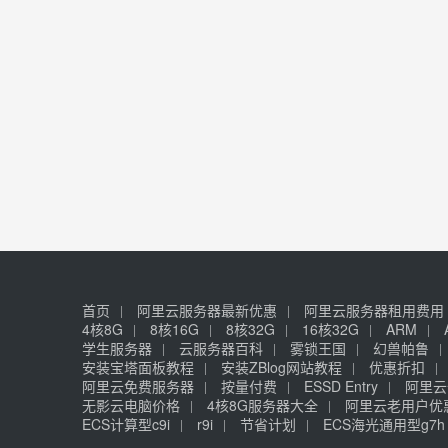
首页
阿里云服务器最新优惠
阿里云服务器租用费用
4核8G
8核16G
8核32G
16核32G
ARM
学生服务器
云服务器百科
雾锁王国
幻兽帕鲁
安装宝塔面板教程
安装ZBlog网站教程
优惠折扣
阿里云免费服务器
按量付费
ESSD Entry
阿里云
无影云电脑价格
4核8G服务器大全
阿里云老用户优
ECS计算型c9i
r9i
节省计划
ECS海光通用型g7h