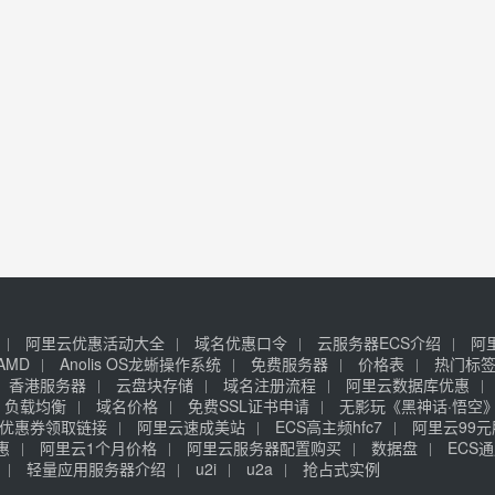
阿里云优惠活动大全
域名优惠口令
云服务器ECS介绍
阿
AMD
Anolis OS龙蜥操作系统
免费服务器
价格表
热门标
香港服务器
云盘块存储
域名注册流程
阿里云数据库优惠
负载均衡
域名价格
免费SSL证书申请
无影玩《黑神话·悟空
优惠券领取链接
阿里云速成美站
ECS高主频hfc7
阿里云99
惠
阿里云1个月价格
阿里云服务器配置购买
数据盘
ECS通
轻量应用服务器介绍
u2i
u2a
抢占式实例