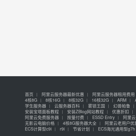
首页
阿里云服务器最新优惠
阿里云服务器租用费用
4核8G
8核16G
8核32G
16核32G
ARM
学生服务器
云服务器百科
雾锁王国
幻兽帕鲁
安装宝塔面板教程
安装ZBlog网站教程
优惠折扣
阿里云免费服务器
按量付费
ESSD Entry
阿里云
无影云电脑价格
4核8G服务器大全
阿里云老用户优
ECS计算型c9i
r9i
节省计划
ECS海光通用型g7h