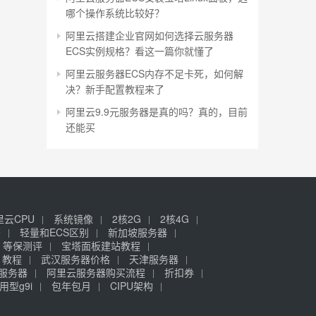
哪个操作系统比较好？
阿里云搭建企业官网如何选择云服务器
ECS实例规格？看这一篇你就懂了
阿里云服务器ECS内存不足卡死，如何解
决？新手配置教程来了
阿里云9.9元服务器是真的吗？真的，目前
还能买
里云CPU
系统镜像
2核2G
2核4G
签
轻量和ECS区别
新加坡服务器
等保测评
宝塔面板建站教程
》教程
武汉服务器价格
天津服务器
元服务器
阿里云服务器购买流程
折扣券
用型g9i
包年包月
CIPU架构