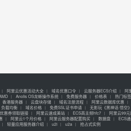
阿里云优惠活动大全
域名优惠口令
云服务器ECS介绍
阿
AMD
Anolis OS龙蜥操作系统
免费服务器
价格表
热门标
香港服务器
云盘块存储
域名注册流程
阿里云数据库优惠
负载均衡
域名价格
免费SSL证书申请
无影玩《黑神话·悟空
优惠券领取链接
阿里云速成美站
ECS高主频hfc7
阿里云99
惠
阿里云1个月价格
阿里云服务器配置购买
数据盘
ECS通
轻量应用服务器介绍
u2i
u2a
抢占式实例