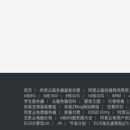
首页
阿里云服务器最新优惠
阿里云服务器租用费用
4核8G
8核16G
8核32G
16核32G
ARM
学生服务器
云服务器百科
雾锁王国
幻兽帕鲁
安装宝塔面板教程
安装ZBlog网站教程
优惠折扣
阿里云免费服务器
按量付费
ESSD Entry
阿里云
无影云电脑价格
4核8G服务器大全
阿里云老用户优
ECS计算型c9i
r9i
节省计划
ECS海光通用型g7h