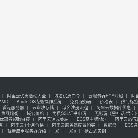
阿里云优惠活动大全
域名优惠口令
云服务器ECS介绍
阿
AMD
Anolis OS龙蜥操作系统
免费服务器
价格表
热门标
香港服务器
云盘块存储
域名注册流程
阿里云数据库优惠
负载均衡
域名价格
免费SSL证书申请
无影玩《黑神话·悟空
优惠券领取链接
阿里云速成美站
ECS高主频hfc7
阿里云99
惠
阿里云1个月价格
阿里云服务器配置购买
数据盘
ECS通
轻量应用服务器介绍
u2i
u2a
抢占式实例