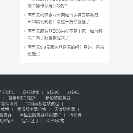
哪个操作系统比较好？
阿里云搭建企业官网如何选择云服务器
ECS实例规格？看这一篇你就懂了
阿里云服务器ECS内存不足卡死，如何解
决？新手配置教程来了
阿里云9.9元服务器是真的吗？真的，目前
还能买
里云CPU
系统镜像
2核2G
2核4G
签
轻量和ECS区别
新加坡服务器
等保测评
宝塔面板建站教程
》教程
武汉服务器价格
天津服务器
元服务器
阿里云服务器购买流程
折扣券
用型g9i
包年包月
CIPU架构