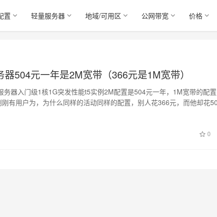
配置
轻量服务器
地域/可用区
公网带宽
价格
器504元一年是2M宽带（366元是1M宽带）
服务器入门级1核1G突发性能t5实例2M配置是504元一年，1M宽带的配
刚刚有用户为，为什么同样的活动同样的配置，别人花366元，而他却花50
0