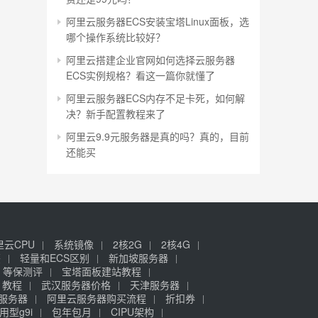
阿里云服务器ECS安装宝塔Linux面板，选
哪个操作系统比较好？
阿里云搭建企业官网如何选择云服务器
ECS实例规格？看这一篇你就懂了
阿里云服务器ECS内存不足卡死，如何解
决？新手配置教程来了
阿里云9.9元服务器是真的吗？真的，目前
还能买
里云CPU
系统镜像
2核2G
2核4G
签
轻量和ECS区别
新加坡服务器
等保测评
宝塔面板建站教程
》教程
武汉服务器价格
天津服务器
元服务器
阿里云服务器购买流程
折扣券
用型g9i
包年包月
CIPU架构