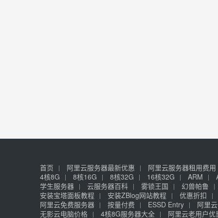
首页
阿里云服务器最新优惠
阿里云服务器租用费用
4核8G
8核16G
8核32G
16核32G
ARM
学生服务器
云服务器百科
雾锁王国
幻兽帕鲁
安装宝塔面板教程
安装ZBlog网站教程
优惠折扣
阿里云免费服务器
按量付费
ESSD Entry
阿里云
无影云电脑价格
4核8G服务器大全
阿里云老用户优