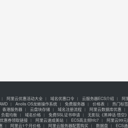
阿里云优惠活动大全
域名优惠口令
云服务器ECS介绍
阿
AMD
Anolis OS龙蜥操作系统
免费服务器
价格表
热门标
香港服务器
云盘块存储
域名注册流程
阿里云数据库优惠
负载均衡
域名价格
免费SSL证书申请
无影玩《黑神话·悟空
优惠券领取链接
阿里云速成美站
ECS高主频hfc7
阿里云99
惠
阿里云1个月价格
阿里云服务器配置购买
数据盘
ECS通