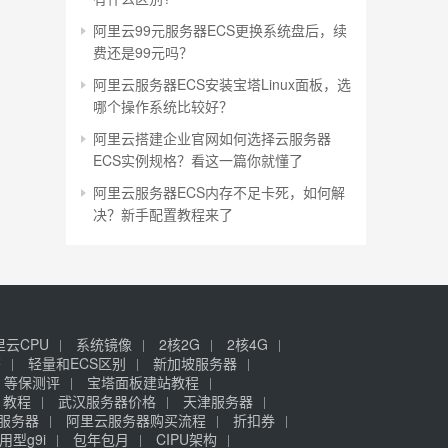
阿里云99元服务器ECS更换系统盘后，续
费还是99元吗？
阿里云服务器ECS安装宝塔Linux面板，选
哪个操作系统比较好？
阿里云搭建企业官网如何选择云服务器
ECS实例规格？看这一篇你就懂了
阿里云服务器ECS内存不足卡死，如何解
决？新手配置教程来了
里云CPU
系统镜像
2核2G
2核4G
签
轻量和ECS区别
新加坡服务器
等保测评
宝塔面板建站教程
》教程
武汉服务器价格
天津服务器
元服务器
阿里云服务器购买流程
折扣券
用型g9i
包年包月
CIPU架构