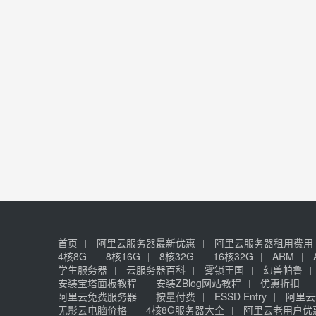
首页
阿里云服务器最新优惠
阿里云服务器租用费用
4核8G
8核16G
8核32G
16核32G
ARM
学生服务器
云服务器百科
雾锁王国
幻兽帕鲁
安装宝塔面板教程
安装ZBlog网站教程
优惠折扣
阿里云免费服务器
按量付费
ESSD Entry
阿里云
无影云电脑价格
4核8G服务器大全
阿里云老用户优