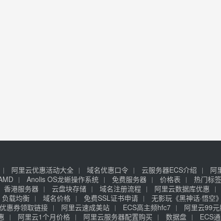
阿里云优惠活动大全
域名优惠口令
云服务器ECS介绍
阿
AMD
Anolis OS龙蜥操作系统
免费服务器
价格表
热门标
香港服务器
云盘块存储
域名注册流程
阿里云数据库优惠
负载均衡
域名价格
免费SSL证书申请
无影玩《黑神话·悟空
优惠券领取链接
阿里云速成美站
ECS高主频hfc7
阿里云99
惠
阿里云1个月价格
阿里云服务器配置购买
数据盘
ECS通