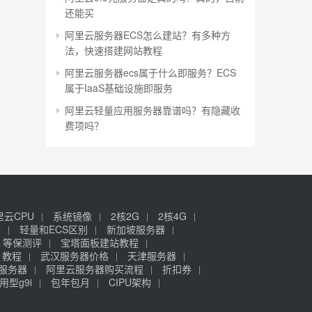
还能买
阿里云服务器ECS怎么建站？有多种方
法，快速搭建网站教程
阿里云服务器ecs属于什么即服务？ECS
属于IaaS基础设施即服务
阿里云轻量应用服务器靠谱吗？有隐藏收
费项吗？
里云CPU
系统镜像
2核2G
2核4G
签
轻量和ECS区别
新加坡服务器
等保测评
宝塔面板建站教程
》教程
武汉服务器价格
天津服务器
元服务器
阿里云服务器购买流程
折扣券
用型g9i
包年包月
CIPU架构