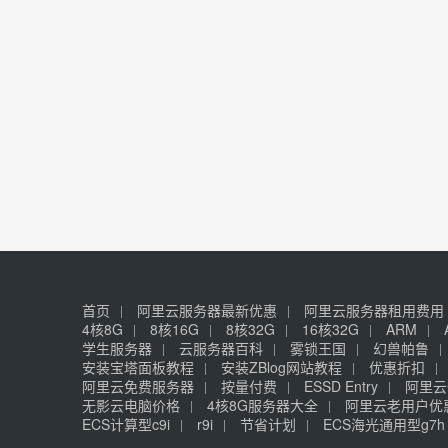
首页
阿里云服务器最新优惠
阿里云服务器租用费用
4核8G
8核16G
8核32G
16核32G
ARM
学生服务器
云服务器百科
雾锁王国
幻兽帕鲁
安装宝塔面板教程
安装ZBlog网站教程
优惠折扣
阿里云免费服务器
按量付费
ESSD Entry
阿里云
无影云电脑价格
4核8G服务器大全
阿里云老用户优
ECS计算型c9i
r9i
节省计划
ECS海光通用型g7h