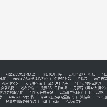
阿里云优惠活动大全
域名优惠口令
云服务器ECS介绍
阿
AMD
Anolis OS龙蜥操作系统
免费服务器
价格表
热门标
香港服务器
云盘块存储
域名注册流程
阿里云数据库优惠
负载均衡
域名价格
免费SSL证书申请
无影玩《黑神话·悟空
优惠券领取链接
阿里云速成美站
ECS高主频hfc7
阿里云99
惠
阿里云1个月价格
阿里云服务器配置购买
数据盘
ECS通
轻量应用服务器介绍
u2i
u2a
抢占式实例