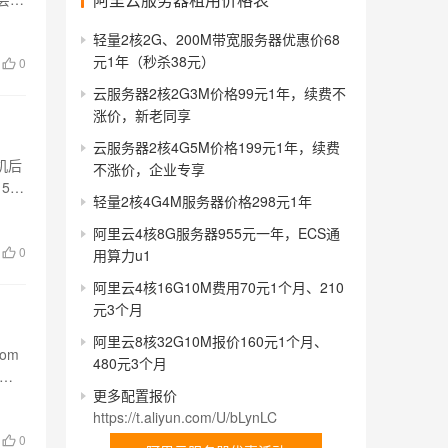
轻量2核2G、200M带宽服务器优惠价68
元1年（秒杀38元）
0
云服务器2核2G3M价格99元1年，续费不
涨价，新老同享
云服务器2核4G5M价格199元1年，续费
机后
不涨价，企业专享
5天
轻量2核4G4M服务器价格298元1年
阿里云4核8G服务器955元一年，ECS通
0
用算力u1
阿里云4核16G10M费用70元1个月、210
元3个月
阿里云8核32G10M报价160元1个月、
om
480元3个月
2…
更多配置报价
https://t.aliyun.com/U/bLynLC
0