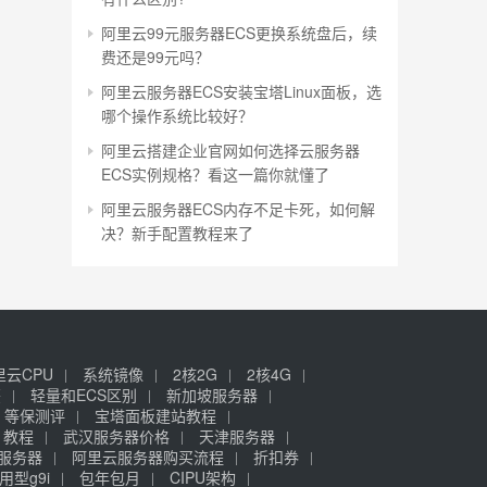
阿里云99元服务器ECS更换系统盘后，续
费还是99元吗？
阿里云服务器ECS安装宝塔Linux面板，选
哪个操作系统比较好？
阿里云搭建企业官网如何选择云服务器
ECS实例规格？看这一篇你就懂了
阿里云服务器ECS内存不足卡死，如何解
决？新手配置教程来了
里云CPU
系统镜像
2核2G
2核4G
签
轻量和ECS区别
新加坡服务器
等保测评
宝塔面板建站教程
》教程
武汉服务器价格
天津服务器
元服务器
阿里云服务器购买流程
折扣券
用型g9i
包年包月
CIPU架构