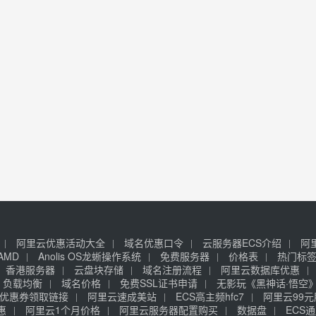
阿里云优惠活动大全
域名优惠口令
云服务器ECS介绍
阿
AMD
Anolis OS龙蜥操作系统
免费服务器
价格表
热门标
香港服务器
云盘块存储
域名注册流程
阿里云数据库优惠
负载均衡
域名价格
免费SSL证书申请
无影玩《黑神话·悟空
优惠券领取链接
阿里云速成美站
ECS高主频hfc7
阿里云99
惠
阿里云1个月价格
阿里云服务器配置购买
数据盘
ECS通