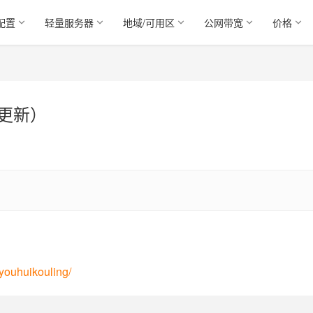
配置
轻量服务器
地域/可用区
公网带宽
价格
日更新）
/youhuikouling/