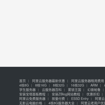
首页
阿里云服务器最新优惠
阿里云服务器租用费用
4核8G
8核16G
8核32G
16核32G
ARM
学生服务器
云服务器百科
雾锁王国
幻兽帕鲁
安装宝塔面板教程
安装ZBlog网站教程
优惠折扣
阿里云免费服务器
按量付费
ESSD Entry
阿里云
无影云电脑价格
4核8G服务器大全
阿里云老用户优