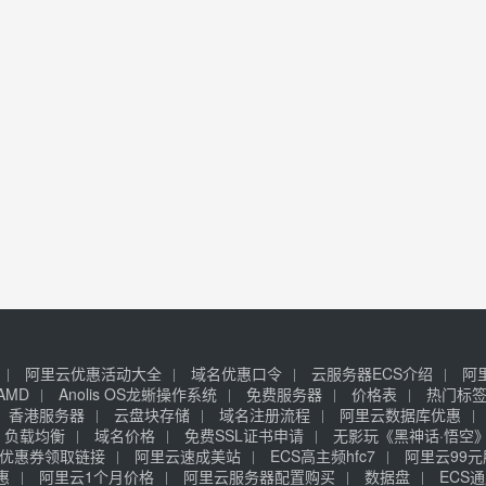
阿里云优惠活动大全
域名优惠口令
云服务器ECS介绍
阿
AMD
Anolis OS龙蜥操作系统
免费服务器
价格表
热门标
香港服务器
云盘块存储
域名注册流程
阿里云数据库优惠
负载均衡
域名价格
免费SSL证书申请
无影玩《黑神话·悟空
优惠券领取链接
阿里云速成美站
ECS高主频hfc7
阿里云99
惠
阿里云1个月价格
阿里云服务器配置购买
数据盘
ECS通