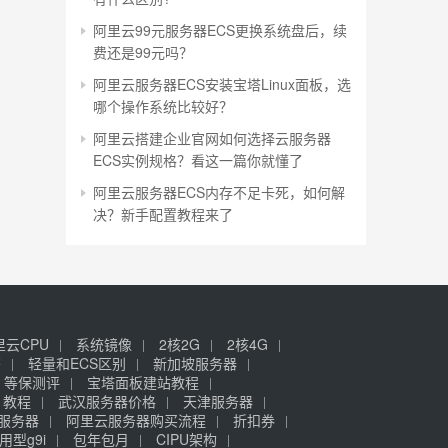
阿里云99元服务器ECS更换系统盘后，续
费还是99元吗？
阿里云服务器ECS安装宝塔Linux面板，选
哪个操作系统比较好？
阿里云搭建企业官网如何选择云服务器
ECS实例规格？看这一篇你就懂了
阿里云服务器ECS内存不足卡死，如何解
决？新手配置教程来了
里云CPU
系统镜像
2核2G
2核4G
签
轻量和ECS区别
新加坡服务器
等保测评
宝塔面板建站教程
》教程
武汉服务器价格
天津服务器
元服务器
阿里云服务器购买流程
折扣券
用型g9i
包年包月
CIPU架构