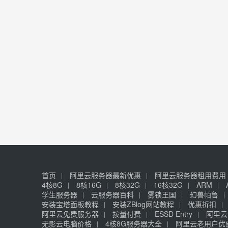
首页
阿里云服务器最新优惠
阿里云服务器租用费用
4核8G
8核16G
8核32G
16核32G
ARM
学生服务器
云服务器百科
雾锁王国
幻兽帕鲁
安装宝塔面板教程
安装ZBlog网站教程
优惠折扣
阿里云免费服务器
按量付费
ESSD Entry
阿里云
无影云电脑价格
4核8G服务器大全
阿里云老用户优