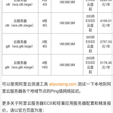
1M/2M/3M
c8i（ecs.c8i.large）
4G
云盘
元1年
起
20GB
云服务器
4核
ESSD
4109.21
1M/2M/3M
c8i（ecs.c8i.xlarge）
8G
云盘
元1年
起
20GB
云服务器
2核
ESSD
2757.53
1M/2M/3M
g8i（ecs.g8i.large）
8G
云盘
元1年
起
20GB
云服务器
4核
ESSD
5178.45
1M/2M/3M
g8i（ecs.g8i.xlarge）
16G
云盘
元1年
起
可以使用阿里云测速工具 
aliyunping.com
 测试一下本地到阿
里云服务器各个地域节点的Ping值网络延迟。
更多关于阿里云服务器ECS和轻量应用服务器配置和精准报
价，请以官方页面为准：