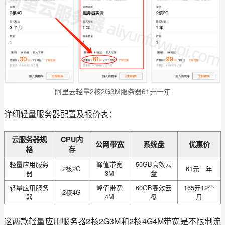
阿里云轻量2核2G3M服务器61元一年
详细轻量服务器配置及报价表：
云服务器规
CPU内
公网带宽
系统盘
优惠价
格
存
轻量应用服务
峰值带宽
50GB高效云
2核2G
61元一年
器
3M
盘
轻量应用服务
峰值带宽
60GB高效云
165元12个
2核4G
器
4M
盘
月
这两款轻量应用服务器2核2G3M和2核4G4M带宽是不限制流