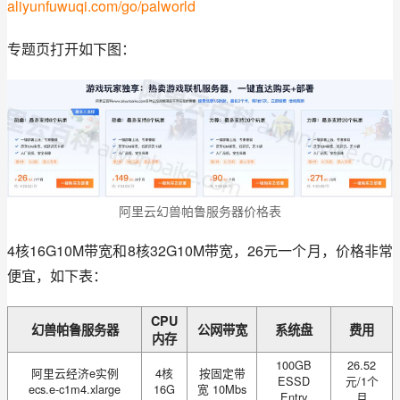
aliyunfuwuqi.com/go/palworld
专题页打开如下图：
阿里云幻兽帕鲁服务器价格表
4核16G10M带宽和8核32G10M带宽，26元一个月，价格非常
便宜，如下表：
CPU
幻兽帕鲁服务器
公网带宽
系统盘
费用
内存
100GB
26.52
阿里云经济e实例
4核
按固定带
ESSD
元/1个
ecs.e-c1m4.xlarge
16G
宽 10Mbs
Entry
月