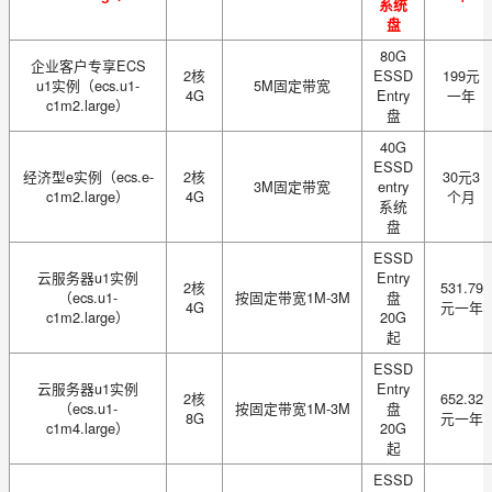
系统
盘
80G
企业客户专享ECS
2核
ESSD
199元
u1实例（ecs.u1-
5M固定带宽
4G
Entry
一年
c1m2.large）
盘
40G
ESSD
经济型e实例（ecs.e-
2核
30元3
3M固定带宽
entry
c1m2.large）
4G
个月
系统
盘
ESSD
云服务器u1实例
Entry
2核
531.79
（ecs.u1-
按固定带宽1M-3M
盘
4G
元一年
c1m2.large）
20G
起
ESSD
云服务器u1实例
Entry
2核
652.32
（ecs.u1-
按固定带宽1M-3M
盘
8G
元一年
c1m4.large）
20G
起
ESSD