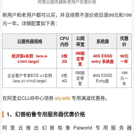
阿里云服务器新老用户优惠价格
新用户和老用户都可以买，并且续费不涨价依旧是99元和199
元一年。详细配置如下表：
CPU
公网
优惠
云服务器规格
系统盘
内存
带宽
价
3M固
经济型e实例（ecs.e-
2核
40G ESSD
99元
定带
c1m1.large）
2G
entry 系统盘
一年
宽
5M固
199
企业客户专享ECS u1实例
2核
80G ESSD
定带
元一
（ecs.u1-c1m2.large）
4G
Entry盘
宽
年
在阿里云CLUB中心领券 
aly.wiki
 专用满减优惠券。
1、幻兽帕鲁专用服务器优惠价格
阿里云推出幻兽帕鲁Palworld专用服务器 