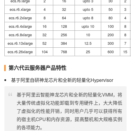
ecs.r6.large
2
16
upto 3
30
2
ecs.r6.xlarge
4
32
upto 5
50
3
ecs.r6.2xlarge
8
64
upto 8
80
4
ecs.r6.4xlarge
16
128
upto 10
100
8
ecs.r6.8xlarge
32
256
10
200
8
ecs.r6.13xlarge
52
384
12.5
300
7
ecs.r6.26xlarge
104
768
25
600
15
第六代云服务器产品特性
基于阿里自研神龙芯片和全新的轻量化Hypervisor
基于阿里云智能神龙芯片和全新的轻量化VMM，将
大量传统虚拟化功能卸载到专用硬件上，大大降低
了虚拟化的性能开销，同时用户几乎可以获得所有
的宿主机CPU和内存资源，提高整机和大规格实例
的各项能力。