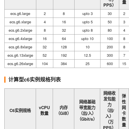
量
PPS）
ecs.g6.large
2
8
upto 3
30
2
ecs.g6.xlarge
4
16
upto 5
50
3
ecs.g6.2xlarge
8
32
upto 8
80
4
ecs.g6.4xlarge
16
64
upto 10
100
8
ecs.g6.8xlarge
32
128
10
200
8
ecs.g6.13xlarge
52
192
12.5
300
7
ecs.g6.26xlarge
104
384
25
600
15
计算型c6实例规格列表
网络收
弹
发包能
网络基础
性
力
vCPU
内存
带宽能力
网
C6实例规格
（出/
数量
（GiB）
（出/入）
卡
入）
（Gbit/s）
数
（万
量
PPS）