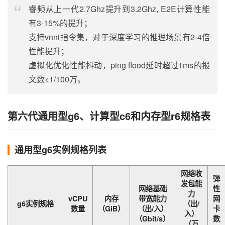
睿频从上一代2.7Ghz提升到3.2Ghz, E2E计算性能
有3-15%的提升；
支持vnni指令集，对于深度学习的推理场景有2-4倍
性能提升；
虚拟化优化性能抖动，ping flood延时超过1ms的报
文数<1/100万。
第六代通用型g6、计算型c6和内存型r6规格表
通用型g6实例规格列表
网络收
弹
发包能
网络基础
性
力
vCPU
内存
带宽能力
网
g6实例规格
（出/
数量
（GiB）
（出/入）
卡
入）
（Gbit/s）
数
（万