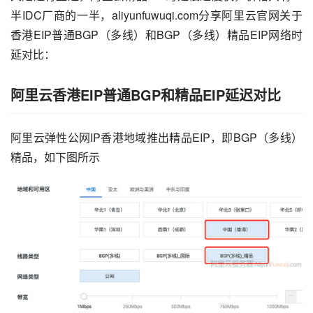
半IDC厂商的一半，aliyunfuwuqi.com分享阿里云官网关于
香港EIP普通BGP（多线）和BGP（多线）精品EIP网络时
延对比：
阿里云香港EIP普通BGP和精品EIP延迟对比
阿里云弹性公网IP香港地域推出精品EIP，即BGP（多线）
精品，如下图所示