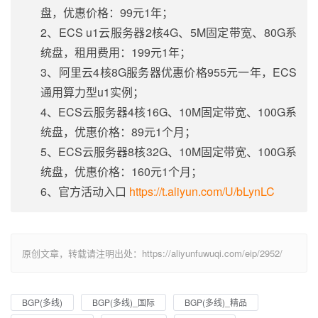
盘，优惠价格：99元1年；
2、ECS u1云服务器2核4G、5M固定带宽、80G系
统盘，租用费用：199元1年；
3、阿里云4核8G服务器优惠价格955元一年，ECS
通用算力型u1实例；
4、ECS云服务器4核16G、10M固定带宽、100G系
统盘，优惠价格：89元1个月；
5、ECS云服务器8核32G、10M固定带宽、100G系
统盘，优惠价格：160元1个月；
6、官方活动入口
https://t.aliyun.com/U/bLynLC
原创文章，转载请注明出处：https://aliyunfuwuqi.com/eip/2952/
BGP(多线)
BGP(多线)_国际
BGP(多线)_精品