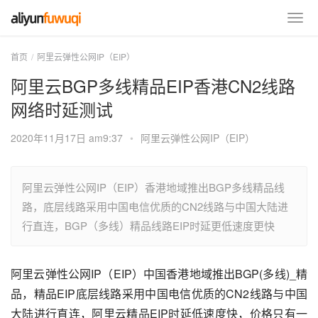
首页
阿里云弹性公网IP（EIP）
阿里云BGP多线精品EIP香港CN2线路
网络时延测试
2020年11月17日 am9:37
•
阿里云弹性公网IP（EIP）
阿里云弹性公网IP（EIP）香港地域推出BGP多线精品线
路，底层线路采用中国电信优质的CN2线路与中国大陆进
行直连，BGP（多线）精品线路EIP时延更低速度更快
阿里云弹性公网IP（EIP）中国香港地域推出BGP(多线)_精
品，精品EIP底层线路采用中国电信优质的CN2线路与中国
大陆进行直连，阿里云精品EIP时延低速度快，价格只有一