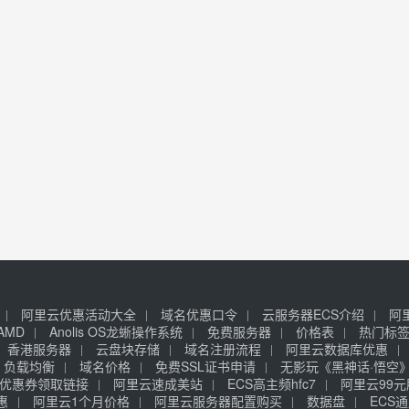
阿里云优惠活动大全
域名优惠口令
云服务器ECS介绍
阿
AMD
Anolis OS龙蜥操作系统
免费服务器
价格表
热门标
香港服务器
云盘块存储
域名注册流程
阿里云数据库优惠
负载均衡
域名价格
免费SSL证书申请
无影玩《黑神话·悟空
优惠券领取链接
阿里云速成美站
ECS高主频hfc7
阿里云99
惠
阿里云1个月价格
阿里云服务器配置购买
数据盘
ECS通