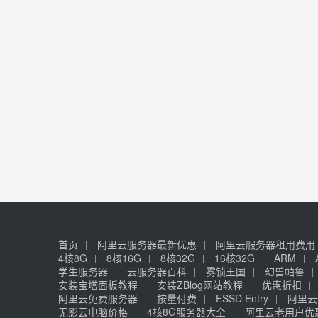
首页
阿里云服务器最新优惠
阿里云服务器租用费用
4核8G
8核16G
8核32G
16核32G
ARM
学生服务器
云服务器百科
雾锁王国
幻兽帕鲁
安装宝塔面板教程
安装ZBlog网站教程
优惠折扣
阿里云免费服务器
按量付费
ESSD Entry
阿里云
无影云电脑价格
4核8G服务器大全
阿里云老用户优