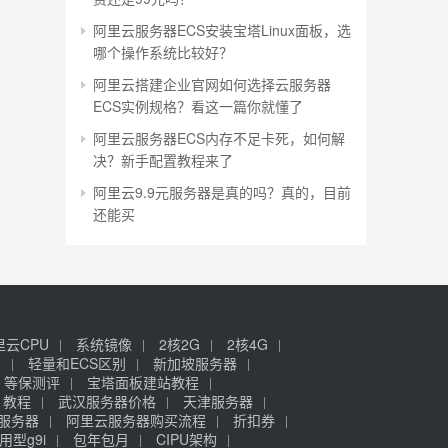
阿里云服务器ECS安装宝塔Linux面板，选
哪个操作系统比较好？
阿里云搭建企业官网如何选择云服务器
ECS实例规格？看这一篇你就懂了
阿里云服务器ECS内存不足卡死，如何解
决？新手配置教程来了
阿里云9.9元服务器是真的吗？真的，目前
还能买
里云CPU
系统镜像
2核2G
2核4G
签
轻量和ECS区别
新加坡服务器
等保测评
宝塔面板建站教程
》教程
武汉服务器价格
天津服务器
元服务器
阿里云服务器购买流程
折扣券
用型g9i
包年包月
CIPU架构