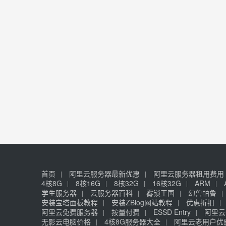
首页
阿里云服务器最新优惠
阿里云服务器租用费用
4核8G
8核16G
8核32G
16核32G
ARM
学生服务器
云服务器百科
雾锁王国
幻兽帕鲁
安装宝塔面板教程
安装ZBlog网站教程
优惠折扣
阿里云免费服务器
按量付费
ESSD Entry
阿里云
无影云电脑价格
4核8G服务器大全
阿里云老用户优