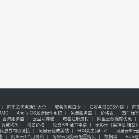
阿里云优惠活动大全
域名优惠口令
云服务器ECS介绍
阿
AMD
Anolis OS龙蜥操作系统
免费服务器
价格表
热门标
香港服务器
云盘块存储
域名注册流程
阿里云数据库优惠
负载均衡
域名价格
免费SSL证书申请
无影玩《黑神话·悟空
优惠券领取链接
阿里云速成美站
ECS高主频hfc7
阿里云99
惠
阿里云1个月价格
阿里云服务器配置购买
数据盘
ECS通