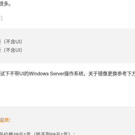
了很多。
有：
文版（不含UI）
文版（不含UI）
带UI的Windows Server操作系统，关于镜像更换参考下
年最新：
杀价格38元1年（抢不到68元1年）；