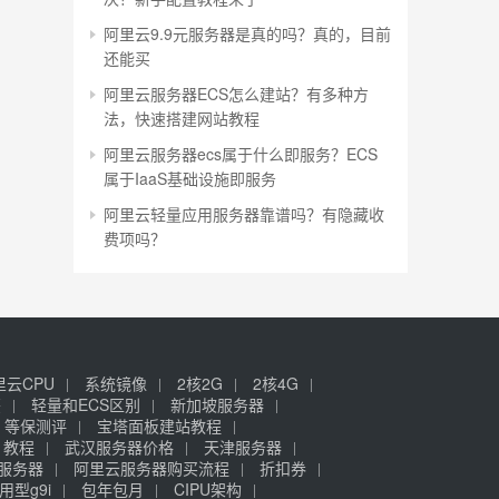
阿里云9.9元服务器是真的吗？真的，目前
还能买
阿里云服务器ECS怎么建站？有多种方
法，快速搭建网站教程
阿里云服务器ecs属于什么即服务？ECS
属于IaaS基础设施即服务
阿里云轻量应用服务器靠谱吗？有隐藏收
费项吗？
里云CPU
系统镜像
2核2G
2核4G
签
轻量和ECS区别
新加坡服务器
等保测评
宝塔面板建站教程
》教程
武汉服务器价格
天津服务器
元服务器
阿里云服务器购买流程
折扣券
用型g9i
包年包月
CIPU架构